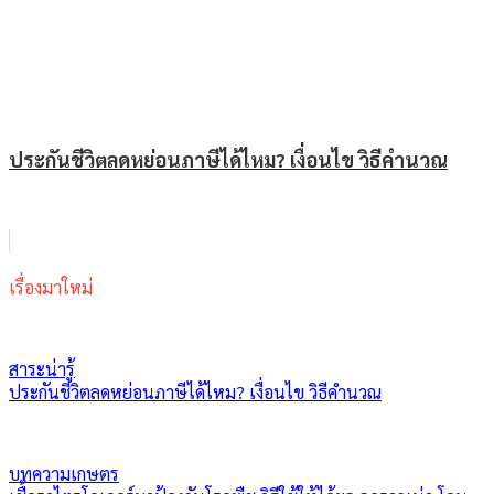
ประกันชีวิตลดหย่อนภาษีได้ไหม? เงื่อนไข วิธีคำนวณ
เรื่องมาใหม่
สาระน่ารู้
ประกันชีวิตลดหย่อนภาษีได้ไหม? เงื่อนไข วิธีคำนวณ
บทความเกษตร