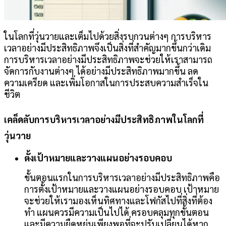
ในโลกที่วุ่นวายและเต็มไปด้วยสิ่งรบกวนต่างๆ การบริหาร
เวลาอย่างมีประสิทธิภาพจึงเป็นสิ่งที่สำคัญมากขึ้นกว่าเดิม
การบริหารเวลาอย่างมีประสิทธิภาพจะช่วยให้เราสามารถ
จัดการกับงานต่างๆ ได้อย่างมีประสิทธิภาพมากขึ้น ลด
ความเครียด และเพิ่มโอกาสในการประสบความสำเร็จใน
ชีวิต
เคล็ดลับการบริหารเวลาอย่างมีประสิทธิภาพในโลกที่
วุ่นวาย
ตั้งเป้าหมายและวางแผนอย่างรอบคอบ
ขั้นตอนแรกในการบริหารเวลาอย่างมีประสิทธิภาพคือ
การตั้งเป้าหมายและวางแผนอย่างรอบคอบ เป้าหมาย
จะช่วยให้เรามองเห็นทิศทางและโฟกัสไปที่สิ่งที่ต้อง
ทำ แผนควรมีความเป็นไปได้ ครอบคลุมทุกขั้นตอน
และมีความยืดหยุ่นเพียงพอที่จะปรับเปลี่ยนได้หาก