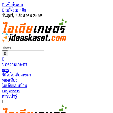
เข้าสู่ระบบ
สมัครสมาชิก
วันศุกร์, 7 สิงหาคม 2569
บทความเกษตร
new
วีดีโอไอเดียเกษตร
ท่องเที่ยว
ไอเดียแบบบ้าน
เมนูอาหาร
สาระน่ารู้