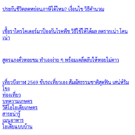
ประกันชีวิตลดหย่อนภาษีได้ไหม? เงื่อนไข วิธีคำนวณ
เชื้อราไตรโคเดอร์มาป้องกันโรคพืช วิธีใช้ให้ได้ผล ลดรากเน่า โคน
เน่า
สูตรแกงคั่วหอยขม ทำเองง่าย ๆ พร้อมเคล็ดลับให้หอยไม่คาว
เที่ยวบึงกาฬ 2569 ขับรถเที่ยวเอง สัมผัสธรรมชาติสุดฟิน เสน่ห์ริม
โขง
ท่องเที่ยว
บทความเกษตร
วีดีโอไอเดียเกษตร
สาระน่ารู้
เมนูอาหาร
ไอเดียแบบบ้าน