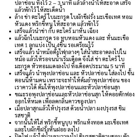
ปลาช่อน ทิ้งไว้ 2 – 3 นาที แล้วล้างน้ำให้สะอาด เสร็จ
แล้วพักไว้ ให้สะเด็ดน้ำ
ล้าง ข่า ตะไคร้ ใบมะกรูด ใบผักชีฝรั่ง มะเขือเทศ หอม
หัวแดง พริกขี้หนู ให้สะอาด แล้วพักไว้
เสร็จแล้วนำข่า กับ ตะไคร้ มาหั่น เฉียง
แล้วฉีกใบมะกรูด รอ ทุบหอมหัวแดง และ หั่นมะเขือ
เทศ 1 ลูกแบ่ง เป็น 4ชิ้น รอเตรียมไว้
เสร็จแล้ว นำหม้อตั้งไฟกลางๆ ใส่น้ำสะอาดลงไปใน
หม้อ แล้วให้รอจนน้ำเริ่มเดือด จึงใส่ ข่า ตะไคร้ ใบ
มะกรูด หัวหอมแดงลงไป ทิ้งเดือดประมาณ 5 นาที
เสร็จแล้ว นำพุงปลาช่อน และ หัวปลาช่อน ใส่ลงไป ขั้น
ตอนนี้ห้ามคน เพราะจะทำให้ต้มยำพุงปลาช่อน ของ
เราคาวได้ ต้มให้พุงปลาช่อนและหัวปลาช่อนสุก
ขณะรอพุงปลาช่อนและหัวปลาช่อนสุก ให้คอยตักฟอง
ออกให้หมด เพื่อลดกลิ่นคาวของปลา
เมื่อปลาสุกแล้วให้ปรุงรส ด้วยน้ำปลา ผงปรุงรส ชิม
รสชาติ
จากนั้นให้ใส่ พริกขี้หนูบุบ พริกแห้งทอด มะเขือเทศ
และใบผักชีฝรั่งหั่นฝอย ลงไป
ปิดไฟ แล้วใส่น้ำมะนาวลงไป ชิมรสชาติตามชอบ ตัก