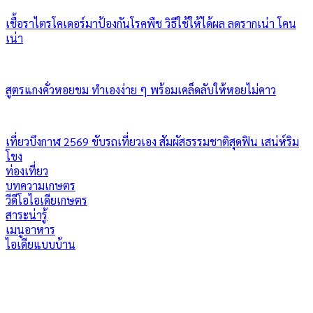
เชื้อราไตรโคเดอร์มาป้องกันโรคพืช วิธีใช้ให้ได้ผล ลดรากเน่า โคน
เน่า
สูตรแกงคั่วหอยขม ทำเองง่าย ๆ พร้อมเคล็ดลับให้หอยไม่คาว
เที่ยวบึงกาฬ 2569 ขับรถเที่ยวเอง สัมผัสธรรมชาติสุดฟิน เสน่ห์ริม
โขง
ท่องเที่ยว
บทความเกษตร
วีดีโอไอเดียเกษตร
สาระน่ารู้
เมนูอาหาร
ไอเดียแบบบ้าน