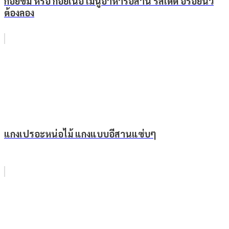
ก้อยขม หรือ ก้อยเนื้อ เมนูอาหารอีสาน รสเด็ด อร่อยนัว
ต้องลอง
แกงเปรอะหน่อไม้ แกงแบบอีสานแซ่บๆ