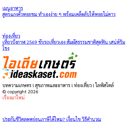
เมนูอาหาร
สูตรแกงคั่วหอยขม ทำเองง่าย ๆ พร้อมเคล็ดลับให้หอยไม่คาว
ท่องเที่ยว
เที่ยวบึงกาฬ 2569 ขับรถเที่ยวเอง สัมผัสธรรมชาติสุดฟิน เสน่ห์ริม
โขง
บทความเกษตร l สุขภาพและอาหาร l ท่องเที่ยว l ไลฟ์สไตล์
© copyright 2026
เรื่องมาใหม่
ประกันชีวิตลดหย่อนภาษีได้ไหม? เงื่อนไข วิธีคำนวณ