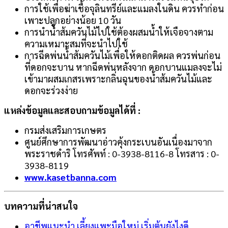
การใช้เพื่อฆ่าเชื้อจุลินทรีย์และแมลงในดิน ควรทำก่อน
เพาะปลูกอย่างน้อย 10 วัน
การนำน้ำส้มควันไม้ไปใช้ต้องผสมน้ำให้เจือจางตาม
ความเหมาะสมที่จะนำไปใช้
การฉีดพ่นน้ำส้มควันไม้เพื่อให้ดอกติดผล ควรพ่นก่อน
ที่ดอกจะบาน หากฉีดพ่นหลังจาก ดอกบานแมลงจะไม่
เข้ามาผสมเกสรเพราะกลิ่นฉุนของน้ำส้มควันไม้และ
ดอกจะร่วงง่าย
แหล่งข้อมูลและสอบถา
มข้อมูลได้ที่ :
กรมส่งเสริมการเกษตร
ศูนย์ศึกษาการพัฒนาอ่าวคุ้งกระเบนอันเนื่องมาจาก
พระราชดำริ โทรศัพท์ : 0-3938-8116-8 โทรสาร : 0-
3938-8119
www.kasetbanna.com
บทความที่น่าสนใจ
อาชีพแนะนำ เลี้ยงแพะมือใหม่ เริ่มต้นยังไงดี