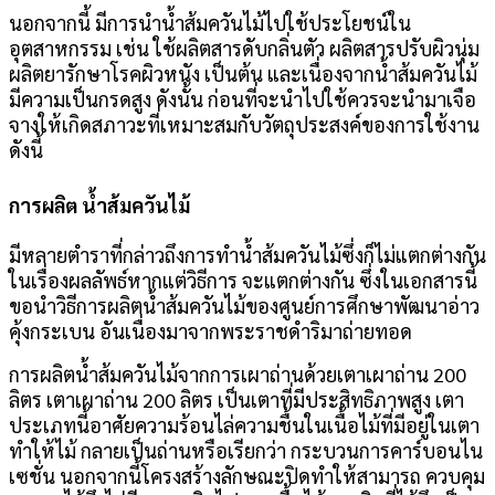
นอกจากนี้ มีการนำน้ำส้มควันไม้ไปใช้ประโยชน์ใน
อุตสาหกรรม เช่น ใช้ผลิตสารดับกลิ่นตัว ผลิตสารปรับผิวนุ่ม
ผลิตยารักษาโรคผิวหนัง เป็นต้น และเนื่องจากน้ำส้มควันไม้
มีความเป็นกรดสูง ดังนั้น ก่อนที่จะนำไปใช้ควรจะนำมาเจือ
จางให้เกิดสภาวะที่เหมาะสมกับวัตถุประสงค์ของการใช้งาน
ดังนี้
การผลิต น้ำส้มควันไม้
มีหลายตำราที่กล่าวถึงการทำน้ำส้มควันไม้ซึ่งก็ไม่แตกต่างกัน
ในเรื่องผลลัพธ์หากแต่วิธีการ จะแตกต่างกัน ซึ่งในเอกสารนี้
ขอนำวิธีการผลิตน้ำส้มควันไม้ของศูนย์การศึกษาพัฒนาอ่าว
คุ้งกระเบน อันเนื่องมาจากพระราชดำริมาถ่ายทอด
การผลิตน้ำส้มควันไม้จากการเผาถ่านด้วยเตาเผาถ่าน 200
ลิตร เตาเผาถ่าน 200 ลิตร เป็นเตาที่มีประสิทธิภาพสูง เตา
ประเภทนี้อาศัยความร้อนไล่ความชื้นในเนื้อไม้ที่มีอยู่ในเตา
ทำให้ไม้ กลายเป็นถ่านหรือเรียกว่า กระบวนการคาร์บอนไน
เซชั่น นอกจากนี้โครงสร้างลักษณะปิดทำให้สามารถ ควบคุม