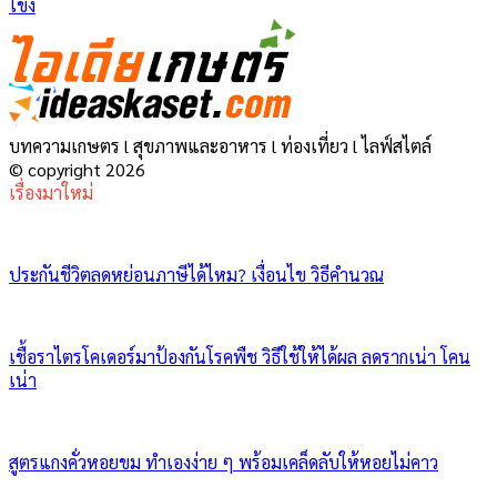
โขง
บทความเกษตร l สุขภาพและอาหาร l ท่องเที่ยว l ไลฟ์สไตล์
© copyright 2026
เรื่องมาใหม่
ประกันชีวิตลดหย่อนภาษีได้ไหม? เงื่อนไข วิธีคำนวณ
เชื้อราไตรโคเดอร์มาป้องกันโรคพืช วิธีใช้ให้ได้ผล ลดรากเน่า โคน
เน่า
สูตรแกงคั่วหอยขม ทำเองง่าย ๆ พร้อมเคล็ดลับให้หอยไม่คาว