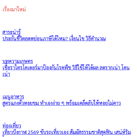
เรื่องมาใหม่
สาระน่ารู้
ประกันชีวิตลดหย่อนภาษีได้ไหม? เงื่อนไข วิธีคำนวณ
บทความเกษตร
เชื้อราไตรโคเดอร์มาป้องกันโรคพืช วิธีใช้ให้ได้ผล ลดรากเน่า โคน
เน่า
เมนูอาหาร
สูตรแกงคั่วหอยขม ทำเองง่าย ๆ พร้อมเคล็ดลับให้หอยไม่คาว
ท่องเที่ยว
เที่ยวบึงกาฬ 2569 ขับรถเที่ยวเอง สัมผัสธรรมชาติสุดฟิน เสน่ห์ริม