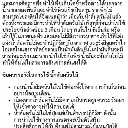
และเกาะติดรากพืชทำให้พืชเติบโตช้าหรือตายได้นอกจาก
นี้ หากเทลงพื้นดินจะทำให้ดินแข็งเป็นดาน รากพืชไม่
สามารถไชลงดินได้จึงแนะนำว่า เมื่อเก็บน้ำส้มควันไม้ แล้ว
ต้องทิ้งช่วงและมีการทำให้น้ำส้มควันไม้บริสุทธิ์ก่อนนำไปใช้
ประโยชน์อย่างน้อย 3 เดือน โดยการเก็บใน ที่เย็นร่ม หรือ
เก็บไว้ในภาชนะทึบแสงและไม่มีสิ่งรบกวน หากเก็บไว้ที่โล่ง
แจ้งน้ำส้มควันไม้จะทำปฏิกิริยากับ อากาศ และรังสีอุลตร้าไว
โอเลตในแสงอาทิตย์กลายเป็นน้ำมันดินซึ่งในน้ำมันดินจะมี
สารก่อมะเร็ง และหาก นำไปใช้กับพืช น้ำมันจะจับกับใบไม้
ทำให้ต้นไม้ไม่สามารถสังเคราะห์แสงได้ดี
ข้อควรระวังในการใช้ น้ำส้มควันไม้
ก่อนนำน้ำส้มควันไม้ไปใช้ต้องทิ้งไว้จากการกักเก็บก่อน
อย่างน้อย 3 เดือน
เนื่องจากน้ำส้มควันไม้มีความเป็นกรดสูง ควรระวังอย่า
ให้เข้าตาอาจทำให้ตาบอดได้
น้ำส้มควันไม้ไม่ใช่ปุ๋ยแต่เป็นตัวเร่งปฏิกิริยา ดังนั้น
การนำไปใช้ทางการเกษตรจะเป็นตัวเสริม
ประสิทธิภาพ ให้กับพืชแต่ไม่สามารถใช้แทนปุ๋ยได้