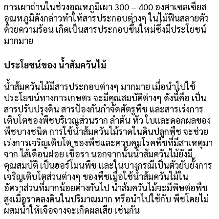
การเผาถ่านในช่วงอุณหภูมิเผา 300 – 400 องศาเซลเซียส
อุณหภูมิดังกล่าวทำให้สารประกอบต่างๆ ในไม้ฟืนสลายตัว
ด้วยความร้อน เกิดเป็นสารประกอบขึ้นใหม่ซึ่งมีประโยชน์
มากมาย
ประโยชน์ของ น้ำส้มควันไม้
น้ำส้มควันไม้มีสารประกอบต่างๆ มากมาย เมื่อนำไปใช้
ประโยชน์ทางการเกษตร จะมีคุณสมบัติต่างๆ ดังนี้คือ เป็น
สารปรับปรุงดิน สารป้องกันกำจัดศัตรูพืช และสารเร่งการ
เติบโตของพืชบริเวณส่วนราก ลำต้น หัว ใบและดอกผลของ
พืชบางชนิด การใช้น้ำส้มควันไม้ราดในดินปลูกพืช จะช่วย
เร่งการเจริญเติบโต ของพืชและควบคุมโรคพืชที่มีสาเหตุมา
จาก ไส้เดือนฝอย เชื้อรา นอกจากนั้นน้ำส้มควันไม้ยังมี
คุณสมบัติ เป็นฮอร์โมนพืช และในบางกรณีเป็นตัวยับยั้งการ
เจริญเติบโตส่วนต่างๆ ของพืชเมื่อใช้น้ำส้มควันไม้ใน
อัตราส่วนที่มากน้อยต่างกันไป น้ำส้มควันไม้จะมีพิษต่อพืช
สูงเมื่อราดลงดินในปริมาณมาก หรือนำไปใช้กับ พืชโดยไม่
ผสมน้ำให้เจือจางจะเกิดผลเสีย เช่นกัน