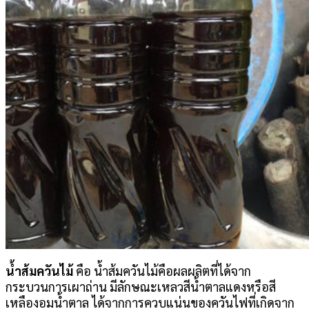
น้ำส้มควันไม้
คือ น้ำส้มควันไม้คือผลผลิตที่ได้จาก
กระบวนการเผาถ่าน มีลักษณะเหลวสีน้ำตาลแดงหรือสี
เหลืองอมน้ำตาล ได้จากการควบแน่นของควันไฟที่เกิดจาก