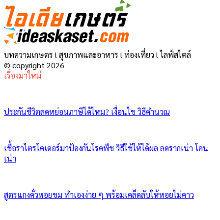
บทความเกษตร l สุขภาพและอาหาร l ท่องเที่ยว l ไลฟ์สไตล์
© copyright 2026
เรื่องมาใหม่
ประกันชีวิตลดหย่อนภาษีได้ไหม? เงื่อนไข วิธีคำนวณ
เชื้อราไตรโคเดอร์มาป้องกันโรคพืช วิธีใช้ให้ได้ผล ลดรากเน่า โคน
เน่า
สูตรแกงคั่วหอยขม ทำเองง่าย ๆ พร้อมเคล็ดลับให้หอยไม่คาว