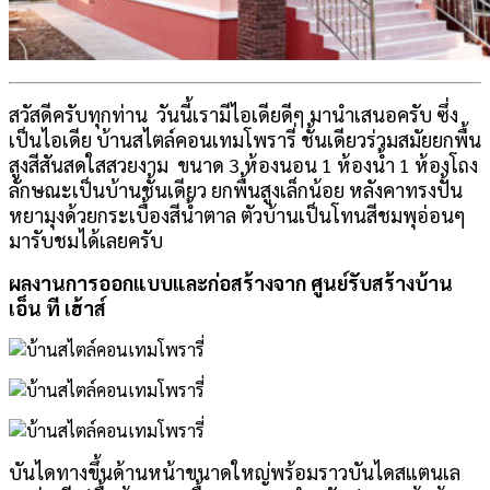
สวัสดีครับทุกท่าน วันนี้เรามีไอเดียดีๆ มานำเสนอครับ ซึ่ง
เป็นไอเดีย บ้านสไตล์คอนเทมโพรารี่ ชั้นเดียวร่วมสมัยยกพื้น
สูงสีสันสดใสสวยงาม ขนาด 3 ห้องนอน 1 ห้องน้ำ 1 ห้องโถง
ลักษณะเป็นบ้านชั้นเดียว ยกพื้นสูงเล็กน้อย หลังคาทรงปั้น
หยามุงด้วยกระเบื้องสีน้ำตาล ตัวบ้านเป็นโทนสีชมพุอ่อนๆ
มารับชมได้เลยครับ
ผลงานการออกแบบและก่อสร้างจาก ศูนย์รับสร้างบ้าน
เอ็น ที เฮ้าส์
บันไดทางขึ้นด้านหน้าขนาดใหญ่พร้อมราวบันไดสแตนเล