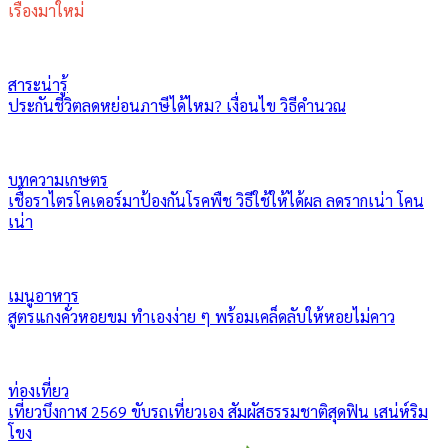
เรื่องมาใหม่
สาระน่ารู้
ประกันชีวิตลดหย่อนภาษีได้ไหม? เงื่อนไข วิธีคำนวณ
บทความเกษตร
เชื้อราไตรโคเดอร์มาป้องกันโรคพืช วิธีใช้ให้ได้ผล ลดรากเน่า โคน
เน่า
เมนูอาหาร
สูตรแกงคั่วหอยขม ทำเองง่าย ๆ พร้อมเคล็ดลับให้หอยไม่คาว
ท่องเที่ยว
เที่ยวบึงกาฬ 2569 ขับรถเที่ยวเอง สัมผัสธรรมชาติสุดฟิน เสน่ห์ริม
โขง