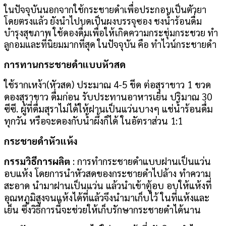
ในปัจจุบันนอกจากใช้กระชายดำเพื่อประกอบเป็นตัวยา
โดยตรงแล้ว ยังนำไปบดเป็นผงบรรจุซอง ชงน้ำร้อนดื่ม
บำรุงสุขภาพ ใช้ดองดื่มเพื่อให้เกิดความกระชุ่มกระชวย ทำ
ลูกอมและที่นิยมมากที่สุด ในปัจจุบัน คือ ทำไวน์กระชายดำ
การทานกระชายดำแบบหัวสด
ใช้รากเหง้า(หัวสด) ประมาณ 4-5 ขีด ต่อสุราขาว 1 ขวด
ดองสุราขาว ดื่มก่อน รับประทานอาหารเย็น ปริมาณ 30
ซีซี. ผู้ที่ดื่มสุราไม่ได้ให้ฝานเป็นแว่นบางๆ แช่น้ำร้อนดื่ม
ทุกวัน หรือจะดองกับน้ำผึ้งก็ได้ ในอัตราส่วน 1:1
กระชายดำหัวแห้ง
กรรมวิธีการผลิต
: การทำกระชายดำแบบฝานเป็นแว่น
อบแห้ง โดยการนำหัวสดของกระชายดำไปล้าง ทำความ
สะอาด นำมาฝานเป็นแว่น แล้วนำเข้าตู้อบ อบให้แห้งที่
อุณหภูมิสูงจนแห้งได้ที่แล้วจึงนำมาเก็บไว้ ในที่แห้งและ
เย็น ซึ่งวิธีการนี้จะช่วยให้เก็บรักษากระชายดำได้นาน