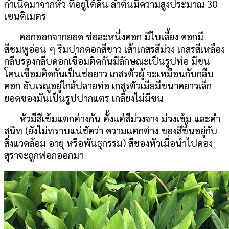
กำเนิดมาจากหัว ที่อยู่ใต้ดิน ลำต้นมีความสูงประมาณ 30
เซนติเมตร
ดอกออกจากยอด ช่อละหนึ่งดอก มีใบเลี้ยง ดอกมี
สีชมพูอ่อน ๆ ริมปากดอกสีขาว เส้าเกสรสีม่วง เกสรสีเหลือง
กลีบรองกลีบดอกเชื่อมติดกันมีลักษณะเป็นรูปท่อ มีขน
โคนเชื่อมติดกันเป็นช่อยาว เกสรตัวผู้ จะเหมือนกับกลีบ
ดอก อับเรณูอยู่ใกล้ปลายท่อ เกสรตัวเมียมีขนาดยาวเล็ก
ยอดของมันเป็นรูปปากแตร เกลี้ยงไม่มีขน
หัวมีสีเข้มแตกต่างกัน ตั้งแต่สีม่วงจาง ม่วงเข้ม และดำ
สนิท (ยังไม่ทราบแน่ชัดว่า ความแตกต่าง ของสีขึ้นอยู่กับ
สิ่งแวดล้อม อายุ หรือพันธุกรรม) สีของหัวเมื่อนำไปดอง
สุราจะถูกฟอกออกมา