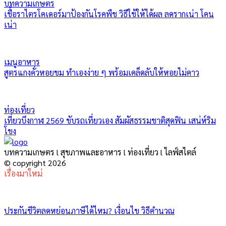
บทความเกษตร
เชื้อราไตรโคเดอร์มาป้องกันโรคพืช วิธีใช้ให้ได้ผล ลดรากเน่า โคน
เน่า
เมนูอาหาร
สูตรแกงคั่วหอยขม ทำเองง่าย ๆ พร้อมเคล็ดลับให้หอยไม่คาว
ท่องเที่ยว
เที่ยวบึงกาฬ 2569 ขับรถเที่ยวเอง สัมผัสธรรมชาติสุดฟิน เสน่ห์ริม
โขง
บทความเกษตร l สุขภาพและอาหาร l ท่องเที่ยว l ไลฟ์สไตล์
© copyright 2026
เรื่องมาใหม่
ประกันชีวิตลดหย่อนภาษีได้ไหม? เงื่อนไข วิธีคำนวณ