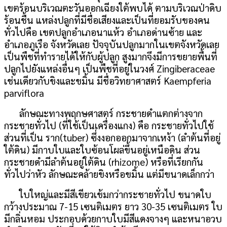
เขตร้อนบริเวณตะวันออกเฉียงใต้พบได้ ตามบริเวณป่าดิบ
ร้อนชื้น แหล่งปลูกที่มีชื่อเสียงและเป็นที่ยอมรับของคน
ทั่วไปคือ เขตปลูกอำเภอนาแห้ว อำเภอด่านซ้าย และ
อำเภอภูเรือ จังหวัดเลย ปัจจุบันปลูกมากในเขตจังหวัดเลย
เป็นพืชที่ทำรายได้ให้กับผู้ปลูก สูงมากจึงมีการขยายพื้นที่
ปลูกไปยังแหล่งอื่นๆ เป็นพืชที่อยู่ในวงศ์ Zingiberaceae
เช่นเดียวกับขิงและขมิ้น มีชื่อวิทยาศาสตร์ Kaempferia
parviflora
ลักษณะทางพฤกษศาสตร์ กระชายดำแตกต่างจาก
กระชายทั่วไป (ที่ใช้เป็นเครื่องแกง) คือ กระชายทั่วไปใช้
ส่วนที่เป็น ราก(tuber) ซึ่งงอกออกมาจากเหง้า (ลำต้นที่อยู่
ใต้ดิน) มีกาบใบและใบซ้อนโผล่ขึ้นอยู่เหนือดิน ส่วน
กระชายดำมีลำต้นอยู่ใต้ดิน (rhizome) หรือที่เรียกกัน
ทั่วไปว่าหัว ลักษณะคล้ายขิงหรือขมิ้น แต่มีขนาดเล็กกว่า
ใบใหญ่และมีสีเขียวเข้มกว่ากระชายทั่วไป ขนาดใบ
กว้างประมาณ 7-15 เซนติเมตร ยาว 30-35 เซนติเมตร ใบ
มีกลิ่นหอม ประกอบด้วยกาบใบมีสีแดงจางๆ และหนาอวบ