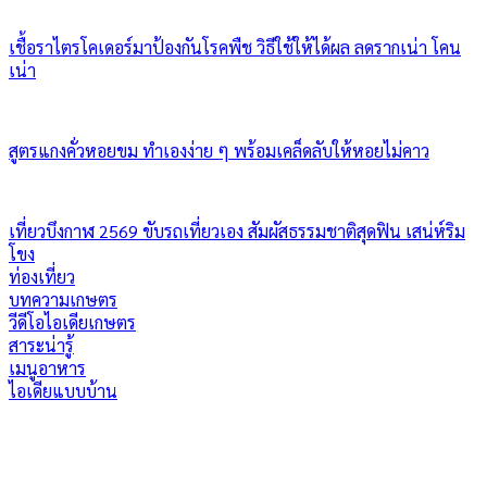
เชื้อราไตรโคเดอร์มาป้องกันโรคพืช วิธีใช้ให้ได้ผล ลดรากเน่า โคน
เน่า
สูตรแกงคั่วหอยขม ทำเองง่าย ๆ พร้อมเคล็ดลับให้หอยไม่คาว
เที่ยวบึงกาฬ 2569 ขับรถเที่ยวเอง สัมผัสธรรมชาติสุดฟิน เสน่ห์ริม
โขง
ท่องเที่ยว
บทความเกษตร
วีดีโอไอเดียเกษตร
สาระน่ารู้
เมนูอาหาร
ไอเดียแบบบ้าน