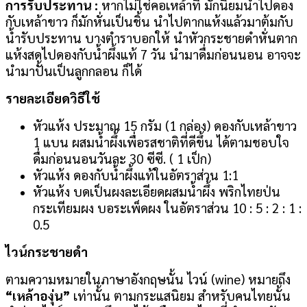
การรับประทาน :
หากไม่ใช่คอเหล้าที่ มักนิยมนำไปดอง
กับเหล้าขาว ก็มักหั่นเป็นชิ้น นำไปตากแห้งแล้วมาต้มกับ
น้ำรับประทาน บางตำราบอกให้ นำหัวกระชายดำหั่นตาก
แห้งสดไปดองกับน้ำผึ้งแท้ 7 วัน นำมาดื่มก่อนนอน อาจจะ
นำมาปั้นเป็นลูกกลอน ก็ได้
รายละเอียดวิธีใช้
หัวแห้ง ประมาณ 15 กรัม (1 กล่อง) ดองกับเหล้าขาว
1 แบน ผสมน้ำผึ้งเพื่อรสชาติที่ดีขึ้น ได้ตามชอบใจ
ดื่มก่อนนอนวันละ 30 ซีซี. ( 1 เป็ก)
หัวแห้ง ดองกับน้ำผึ้งแท้ในอัตราส่วน 1:1
หัวแห้ง บดเป็นผงละเอียดผสมน้ำผึ้ง พริกไทยป่น
กระเทียมผง บอระเพ็ดผง ในอัตราส่วน 10 : 5 : 2 : 1 :
0.5
ไวน์กระชายดำ
ตามความหมายในภาษาอังกฤษนั้น ไวน์ (wine) หมายถึง
“เหล้าองุ่น”
เท่านั้น ตามกระแสนิยม สำหรับคนไทยนั้น