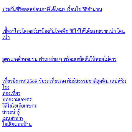
ประกันชีวิตลดหย่อนภาษีได้ไหม? เงื่อนไข วิธีคำนวณ
เชื้อราไตรโคเดอร์มาป้องกันโรคพืช วิธีใช้ให้ได้ผล ลดรากเน่า โคน
เน่า
สูตรแกงคั่วหอยขม ทำเองง่าย ๆ พร้อมเคล็ดลับให้หอยไม่คาว
เที่ยวบึงกาฬ 2569 ขับรถเที่ยวเอง สัมผัสธรรมชาติสุดฟิน เสน่ห์ริม
โขง
ท่องเที่ยว
บทความเกษตร
วีดีโอไอเดียเกษตร
สาระน่ารู้
เมนูอาหาร
ไอเดียแบบบ้าน