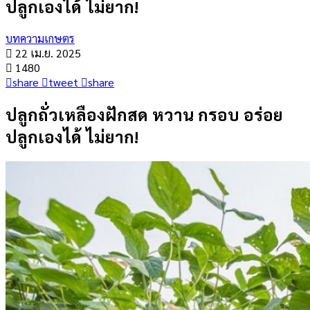
ปลูกเองได้ ไม่ยาก!
บทความเกษตร
22 เม.ย. 2025
1480
share
tweet
share
ปลูกถั่วเหลืองฝักสด หวาน กรอบ อร่อย
ปลูกเองได้ ไม่ยาก!