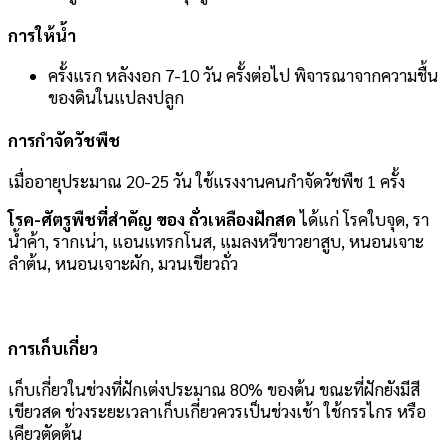
การให้น้ำ
ครั้งแรก หลังงอก 7-10 วัน ครั้งต่อไป พิจารณาจากความชื้น
ของดินในแปลงปลูก
การกำจัดวัชพืช
เมื่ออายุประมาณ 20-25 วัน ใช้แรงงานคนกำจัดวัชพืช 1 ครั้ง
โรค-ศัตรูพืชที่สำคัญ ของ ถั่วเหลืองฝักสด
ได้แก่ โรคใบจุด, รา
น้ำค้า, รากเน่า, แอนแทรกโนส, แมลงหวีขาวยาสูบ, หนอนเจาะ
ลำต้น, หนอนเจาะผัก, มวนเขียวถั่ว
การเก็บเกี่ยว
เก็บเกี่ยวในช่วงที่ฝักเต่งประมาณ 80% ของต้น ขณะที่ฝักยังมีสี
เขียวสด ช่วงระยะเวลาเก็บเกี่ยวควรเป็นช่วงเช้า ใช้กรรไกร หรือ
เคียวตัดต้น