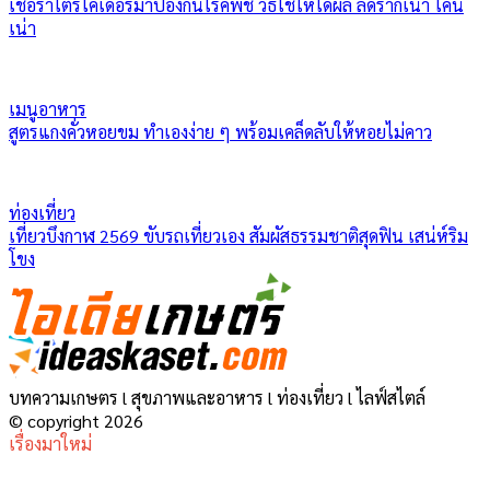
เชื้อราไตรโคเดอร์มาป้องกันโรคพืช วิธีใช้ให้ได้ผล ลดรากเน่า โคน
เน่า
เมนูอาหาร
สูตรแกงคั่วหอยขม ทำเองง่าย ๆ พร้อมเคล็ดลับให้หอยไม่คาว
ท่องเที่ยว
เที่ยวบึงกาฬ 2569 ขับรถเที่ยวเอง สัมผัสธรรมชาติสุดฟิน เสน่ห์ริม
โขง
บทความเกษตร l สุขภาพและอาหาร l ท่องเที่ยว l ไลฟ์สไตล์
© copyright 2026
เรื่องมาใหม่