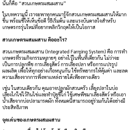
นั่นก็คือ “สวนเกษตรผสมผสาน”
ในบทความนี้ เราจะพาทุกคนมารู้จักสวนเกษตรผสมผสานให้มาก
ขึ้น พร้อมชี้ให้เห็นข้อดี วิธีเริ่มต้น และแรงบันดาลใจสำหรับ
เกษตรกรรุ่นใหม่ที่อยากพลิกวิกฤตให้เป็นโอกาส
สวนเกษตรผสมผสาน คืออะไร?
สวนเกษตรผสมผสาน (Integrated Farming System) คือ การทำ
เกษตรที่รวมกิจกรรมหลายๆ อย่างไว้ในพื้นที่เดียวกัน ไม่ว่าจะ
เป็นการปลูกพืช การเลี้ยงสัตว์ การเลี้ยงปลา หรือการแปรรูป
ผลผลิต เพื่อให้ทุกอย่างเกื้อหนุนกัน ใช้ทรัพยากรให้คุ้มค่า และลด
ความเสี่ยงจากการพึ่งพาแหล่งรายได้เพียงทางเดียว
เช่น ในสวนเดียวกัน คุณอาจปลูกผักสวนครัว เลี้ยงปลาในบ่อ
เลี้ยงไก่ไข่ไว้กินไข่และทำปุ๋ยขี้ไก่ ใช้เศษพืชมาเลี้ยงสัตว์ หรือเอา
น้ำเสียจากบ่อปลามารดผัก ทั้งหมดนี้สามารถอยู่ร่วมกันได้อย่างมี
ประสิทธิภาพ
จุดเด่นของเกษตรผสมผสาน