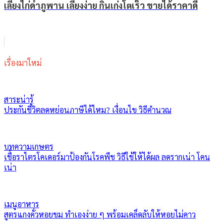
เลี้ยงไก่ดำภูพาน เลี้ยงง่าย กินเก่งโตเร็ว ขายได้ราคาดี
เรื่องมาใหม่
สาระน่ารู้
ประกันชีวิตลดหย่อนภาษีได้ไหม? เงื่อนไข วิธีคำนวณ
บทความเกษตร
เชื้อราไตรโคเดอร์มาป้องกันโรคพืช วิธีใช้ให้ได้ผล ลดรากเน่า โคน
เน่า
เมนูอาหาร
สูตรแกงคั่วหอยขม ทำเองง่าย ๆ พร้อมเคล็ดลับให้หอยไม่คาว