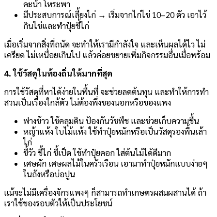
คะน้า โหระพา
มีประสบการณ์เลี้ยงไก่ → เริ่มจากไก่ไข่ 10–20 ตัว เอาไว้
กินไข่และทำปุ๋ยขี้ไก่
เมื่อเริ่มจากสิ่งที่ถนัด จะทำให้เรามีกำลังใจ และเห็นผลได้ไว ไม่
เครียด ไม่เหนื่อยเกินไป แล้วค่อยขยายเพิ่มกิจกรรมอื่นเมื่อพร้อม
4. ใช้วัสดุในท้องถิ่นให้มากที่สุด
การใช้วัสดุที่หาได้ง่ายในพื้นที่ จะช่วยลดต้นทุน และทำให้การทำ
สวนเป็นเรื่องใกล้ตัว ไม่ต้องพึ่งของนอกหรือของแพง
ฟางข้าว ใช้คลุมดิน ป้องกันวัชพืช และช่วยเก็บความชื้น
หญ้าแห้ง ใบไม้แห้ง ใช้ทำปุ๋ยหมักหรือเป็นวัสดุรองพื้นเล้า
ไก่
ขี้วัว ขี้ไก่ ขี้เป็ด ใช้ทำปุ๋ยคอก ใส่ต้นไม้ได้ดีมาก
เศษผัก เศษผลไม้ในครัวเรือน เอามาทำปุ๋ยหมักแบบง่ายๆ
ในถังหรือบ่อปูน
แม้จะไม่มีเครื่องจักรแพงๆ ก็สามารถทำเกษตรผสมผสานได้ ถ้า
เราใช้ของรอบตัวให้เป็นประโยชน์