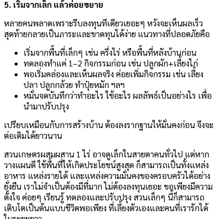
5. เริ่มจากเล็ก แล้วค่อยขยาย
หลายคนพลาดเพราะรีบลงทุนทีเดียวเยอะๆ หวังจะเห็นผลเร็ว
สุดท้ายกลายเป็นภาระและขาดทุนได้ง่าย แนวทางที่ปลอดภัยคือ
เริ่มจากพื้นที่เล็กๆ เช่น ครึ่งไร่ หรือพื้นที่หลังบ้านก่อน
ทดลองทำแค่ 1–2 กิจกรรมก่อน เช่น ปลูกผัก+เลี้ยงไก่
พอเริ่มคล่องและเห็นผลจริง ค่อยเพิ่มกิจกรรม เช่น เลี้ยง
ปลา ปลูกกล้วย ทำปุ๋ยหมัก ฯลฯ
หมั่นจดบันทึกว่าทำอะไร ใช้อะไร ผลลัพธ์เป็นอย่างไร เพื่อ
นำมาปรับปรุง
เปรียบเหมือนกับการสร้างบ้าน ต้องลงรากฐานให้มั่นคงก่อน จึงจะ
ต่อเติมได้ยาวนาน
สวนเกษตรผสมผสาน 1 ไร่ อาจดูเล็กในสายตาคนทั่วไป แต่หาก
วางแผนดี ใช้พื้นที่ให้เกิดประโยชน์สูงสุด ก็สามารถเป็นทั้งแหล่ง
อาหาร แหล่งรายได้ และแหล่งความมั่นคงของครอบครัวได้อย่าง
ยั่งยืน เราไม่จำเป็นต้องมีที่มาก ไม่ต้องลงทุนเยอะ ขอเพียงมีความ
ตั้งใจ ค่อยๆ เรียนรู้ ทดลองและปรับปรุง สวนเล็กๆ นี้ก็สามารถ
เติบโตเป็นต้นแบบชีวิตพอเพียง ที่เลี้ยงตัวเองและคนที่เรารักได้
ในระยะยาว