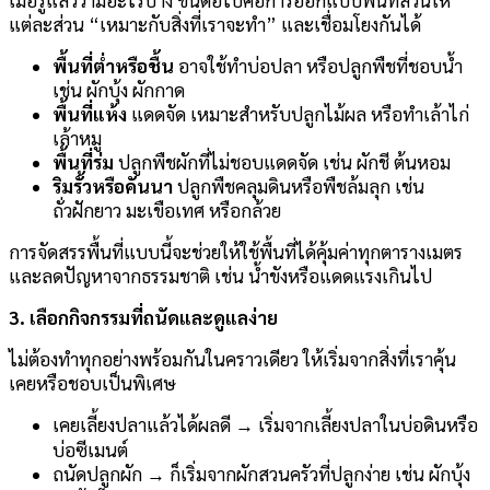
แต่ละส่วน “เหมาะกับสิ่งที่เราจะทำ” และเชื่อมโยงกันได้
พื้นที่ต่ำหรือชื้น
อาจใช้ทำบ่อปลา หรือปลูกพืชที่ชอบน้ำ
เช่น ผักบุ้ง ผักกาด
พื้นที่แห้ง
แดดจัด เหมาะสำหรับปลูกไม้ผล หรือทำเล้าไก่
เล้าหมู
พื้นที่ร่ม
ปลูกพืชผักที่ไม่ชอบแดดจัด เช่น ผักชี ต้นหอม
ริมรั้วหรือคันนา
ปลูกพืชคลุมดินหรือพืชล้มลุก เช่น
ถั่วฝักยาว มะเขือเทศ หรือกล้วย
การจัดสรรพื้นที่แบบนี้จะช่วยให้ใช้พื้นที่ได้คุ้มค่าทุกตารางเมตร
และลดปัญหาจากธรรมชาติ เช่น น้ำขังหรือแดดแรงเกินไป
3. เลือกกิจกรรมที่ถนัดและดูแลง่าย
ไม่ต้องทำทุกอย่างพร้อมกันในคราวเดียว ให้เริ่มจากสิ่งที่เราคุ้น
เคยหรือชอบเป็นพิเศษ
เคยเลี้ยงปลาแล้วได้ผลดี → เริ่มจากเลี้ยงปลาในบ่อดินหรือ
บ่อซีเมนต์
ถนัดปลูกผัก → ก็เริ่มจากผักสวนครัวที่ปลูกง่าย เช่น ผักบุ้ง