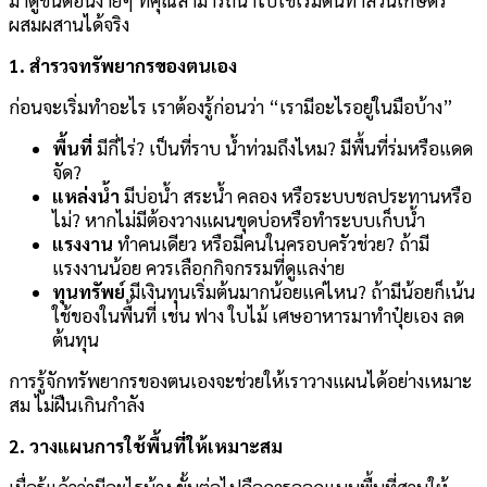
ผสมผสานได้จริง
1. สำรวจทรัพยากรของตนเอง
ก่อนจะเริ่มทำอะไร เราต้องรู้ก่อนว่า “เรามีอะไรอยู่ในมือบ้าง”
พื้นที่
มีกี่ไร่? เป็นที่ราบ น้ำท่วมถึงไหม? มีพื้นที่ร่มหรือแดด
จัด?
แหล่งน้ำ
มีบ่อน้ำ สระน้ำ คลอง หรือระบบชลประทานหรือ
ไม่? หากไม่มีต้องวางแผนขุดบ่อหรือทำระบบเก็บน้ำ
แรงงาน
ทำคนเดียว หรือมีคนในครอบครัวช่วย? ถ้ามี
แรงงานน้อย ควรเลือกกิจกรรมที่ดูแลง่าย
ทุนทรัพย์
มีเงินทุนเริ่มต้นมากน้อยแค่ไหน? ถ้ามีน้อยก็เน้น
ใช้ของในพื้นที่ เช่น ฟาง ใบไม้ เศษอาหารมาทำปุ๋ยเอง ลด
ต้นทุน
การรู้จักทรัพยากรของตนเองจะช่วยให้เราวางแผนได้อย่างเหมาะ
สม ไม่ฝืนเกินกำลัง
2. วางแผนการใช้พื้นที่ให้เหมาะสม
เมื่อรู้แล้วว่ามีอะไรบ้าง ขั้นต่อไปคือการออกแบบพื้นที่สวนให้