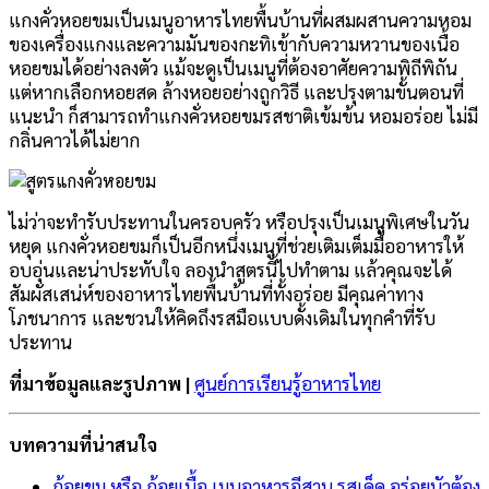
แกงคั่วหอยขมเป็นเมนูอาหารไทยพื้นบ้านที่ผสมผสานความหอม
ของเครื่องแกงและความมันของกะทิเข้ากับความหวานของเนื้อ
หอยขมได้อย่างลงตัว แม้จะดูเป็นเมนูที่ต้องอาศัยความพิถีพิถัน
แต่หากเลือกหอยสด ล้างหอยอย่างถูกวิธี และปรุงตามขั้นตอนที่
แนะนำ ก็สามารถทำแกงคั่วหอยขมรสชาติเข้มข้น หอมอร่อย ไม่มี
กลิ่นคาวได้ไม่ยาก
ไม่ว่าจะทำรับประทานในครอบครัว หรือปรุงเป็นเมนูพิเศษในวัน
หยุด แกงคั่วหอยขมก็เป็นอีกหนึ่งเมนูที่ช่วยเติมเต็มมื้ออาหารให้
อบอุ่นและน่าประทับใจ ลองนำสูตรนี้ไปทำตาม แล้วคุณจะได้
สัมผัสเสน่ห์ของอาหารไทยพื้นบ้านที่ทั้งอร่อย มีคุณค่าทาง
โภชนาการ และชวนให้คิดถึงรสมือแบบดั้งเดิมในทุกคำที่รับ
ประทาน
ที่มาข้อมูลและรูปภาพ |
ศูนย์การเรียนรู้อาหารไทย
บทความที่น่าสนใจ
ก้อยขม หรือ ก้อยเนื้อ เมนูอาหารอีสาน รสเด็ด อร่อยนัวต้อง