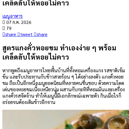
เคล็ดลับให้หอยไม่คาว
เมนูอาหาร
07 ก.ค. 2026
79
share
tweet
share
สูตรแกงคั่วหอยขม ทำเองง่าย ๆ พร้อม
เคล็ดลับให้หอยไม่คาว
หากพูดถึงเมนูอาหารไทยพื้นบ้านที่ทั้งหอมเครื่องแกง รสชาติเข้ม
ข้น และรับประทานกับข้าวสวยร้อน ๆ ได้อย่างลงตัว แกงคั่วหอย
ขม ถือเป็นอีกหนึ่งเมนูยอดนิยมที่หลายคนชื่นชอบ ด้วยความโดด
เด่นของหอยขมเนื้อเหนียวนุ่ม ผสานกับกะทิที่หอมมันและเครื่อง
แกงคั่วรสจัดจ้าน ทำให้เมนูนี้มีเอกลักษณ์เฉพาะตัว กินเมื่อไรก็
อร่อยจนต้องเติมข้าวอีกจาน