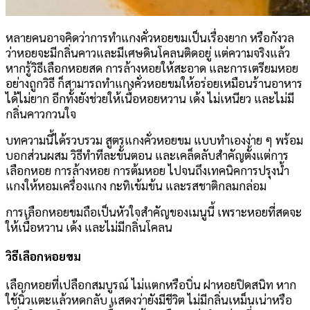
หลายคนอาจคิดว่าการทำแกงคั่วหอยขมเป็นเรื่องยาก หรือกังวล
ว่าหอยจะมีกลิ่นคาวและมีเศษดินโคลนติดอยู่ แต่ความจริงแล้ว
หากรู้วิธีเลือกหอยสด การล้างหอยให้สะอาด และการเตรียมหอย
อย่างถูกวิธี ก็สามารถทำแกงคั่วหอยขมให้อร่อยเหมือนร้านอาหาร
ได้ไม่ยาก อีกทั้งยังช่วยให้เนื้อหอยหวาน เด้ง ไม่เหนียว และไม่มี
กลิ่นคาวกวนใจ
บทความนี้ได้รวบรวม สูตรแกงคั่วหอยขม แบบทำเองง่าย ๆ พร้อม
บอกส่วนผสม วิธีทำทีละขั้นตอน และเคล็ดลับสำคัญตั้งแต่การ
เลือกหอย การล้างหอย การต้มหอย ไปจนถึงเทคนิคการปรุงน้ำ
แกงให้หอมเครื่องแกง กะทิเข้มข้น และรสชาติกลมกล่อม
การเลือกหอยขมถือเป็นหัวใจสำคัญของเมนูนี้ เพราะหอยที่สดจะ
ให้เนื้อหวาน เด้ง และไม่มีกลิ่นโคลน
วิธีเลือกหอยขม
เลือกหอยที่เปลือกสมบูรณ์ ไม่แตกหรือบิ่น ฝาหอยปิดสนิท หาก
ใช้นิ้วแตะแล้วหดกลับ แสดงว่ายังมีชีวิต ไม่มีกลิ่นเหม็นเน่าหรือ