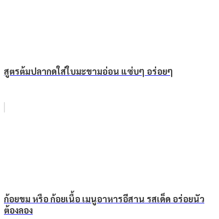
สูตรต้มปลากดใส่ใบมะขามอ่อน แซ่บๆ อร่อยๆ
ก้อยขม หรือ ก้อยเนื้อ เมนูอาหารอีสาน รสเด็ด อร่อยนัว
ต้องลอง