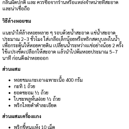
กลิ่นผิดปกติ และ ควรซื้อจากร้านหรือแหล่งจำหน่ายที่สะอาด
และน่าเชื่อถือ
วิธีล้างหอยขม
แนะนำให้ล้างหอยหลาย ๆ รอบด้วยน้ำสะอาด แช่น้ำสะอาด
ประมาณ 2–3 ชั่วโมง ใส่เกลือเล็กน้อยหรือพริกสดบุบลงในน้ำ
เพื่อกระตุ้นให้หอยคายดิน เปลี่ยนน้ำระหว่างแช่อย่างน้อย 2 ครั้ง
ใช้แปรงขัดเปลือกให้สะอาด แล้วนำไปต้มหอยประมาณ 5–7
นาที ก่อนดึงฝาหอยออก
ส่วนผสม
หอยขมแกะเอาเฉพาะเนื้อ 400 กรัม
กะทิ 1 ถ้วย
ยอดชะอม ½ ถ้วย
ใบชะพลูหั่นฝอย ½ ถ้วย
พริกไทยดำตำละเอียด
ส่วนผสมเครื่องแกง
พริกขี้หนูแห้ง 10 เม็ด