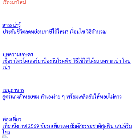
เรื่องมาใหม่
สาระน่ารู้
ประกันชีวิตลดหย่อนภาษีได้ไหม? เงื่อนไข วิธีคำนวณ
บทความเกษตร
เชื้อราไตรโคเดอร์มาป้องกันโรคพืช วิธีใช้ให้ได้ผล ลดรากเน่า โคน
เน่า
เมนูอาหาร
สูตรแกงคั่วหอยขม ทำเองง่าย ๆ พร้อมเคล็ดลับให้หอยไม่คาว
ท่องเที่ยว
เที่ยวบึงกาฬ 2569 ขับรถเที่ยวเอง สัมผัสธรรมชาติสุดฟิน เสน่ห์ริม
โขง