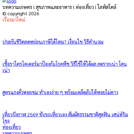
บทความเกษตร l สุขภาพและอาหาร l ท่องเที่ยว l ไลฟ์สไตล์
© copyright 2026
เรื่องมาใหม่
ประกันชีวิตลดหย่อนภาษีได้ไหม? เงื่อนไข วิธีคำนวณ
เชื้อราไตรโคเดอร์มาป้องกันโรคพืช วิธีใช้ให้ได้ผล ลดรากเน่า โคน
เน่า
สูตรแกงคั่วหอยขม ทำเองง่าย ๆ พร้อมเคล็ดลับให้หอยไม่คาว
เที่ยวบึงกาฬ 2569 ขับรถเที่ยวเอง สัมผัสธรรมชาติสุดฟิน เสน่ห์ริม
โขง
ท่องเที่ยว
บทความเกษตร