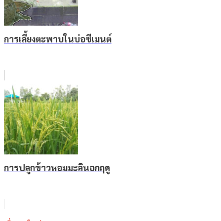
การเลี้ยงตะพาบในบ่อซีเมนต์
การปลูกข้าวหอมมะลินอกฤดู