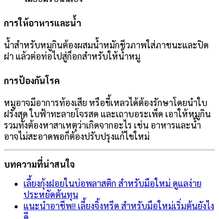
การให้อาหารและน้ำ
น้ำสำหรับหมูกินต้องผสมน้ำหมักชีวภาพใส่ภาชนะและปิด
ฝา แล้วต่อท่อไปสู่ก็อกสำหรับให้น้ำหมู
การป้องกันโรค
หมูอาจมีอาการท้องเสีย หรือขี้เหลวได้ต้องรักษาโดยนำใบ
ฝรั่งสด ใบฟ้าทะลายโจรสด และเถาบอระเพ็ด เอาให้หมูกิน
รวมทั้งต้องหาสาเหตุว่าเกิดจากอะไร เช่น อาหารและน้ำ
อาจไม่สะอาดพอก็ต้องปรับปรุงแก้ไขใหม่
บทความที่น่าสนใจ
เลี้ยงกุ้งฝอยในบ่อพลาสติก สำหรับมือใหม่ ดูแลง่าย
ประหยัดต้นทุน
แนะนำอาชีพ!! เลี้ยงจิ้งหรีด สำหรับมือใหม่เริ่มต้นยังไง
ดี