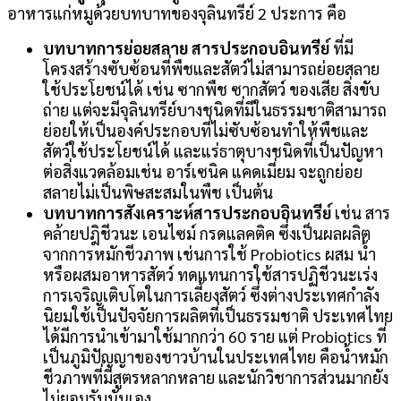
อาหารแก่หมูด้วยบทบาทของจุลินทรีย์ 2 ประการ คือ
บทบาทการย่อยสลาย สารประกอบอินทรีย์
ที่มี
โครงสร้างซับซ้อนที่พืชและสัตว์ไม่สามารถย่อยสลาย
ใช้ประโยชน์ได้ เช่น ซากพืช ซากสัตว์ ของเสีย สิ่งขับ
ถ่าย แต่จะมีจุลินทรีย์บางชนิดที่มีในธรรมชาติสามารถ
ย่อยให้เป็นองค์ประกอบที่ไม่ซับซ้อนทำให้พืชและ
สัตว์ใช้ประโยชน์ได้ และแร่ธาตุบางชนิดที่เป็นปัญหา
ต่อสิ่งแวดล้อมเช่น อาร์เซนิค แคดเมี่ยม จะถูกย่อย
สลายไม่เป็นพิษสะสมในพืช เป็นต้น
บทบาทการสังเคราะห์สารประกอบอินทรีย์
เช่น สาร
คล้ายปฎิชีวนะ เอนไซม์ กรดแลคติค ซึ่งเป็นผลผลิต
จากการหมักชีวภาพ เช่นการใช้ Probiotics ผสม น้ำ
หรือผสมอาหารสัตว์ ทดแทนการใช้สารปฏิชีวนะเร่ง
การเจริญเติบโตในการเลี้ยงสัตว์ ซึ่งต่างประเทศกำลัง
นิยมใช้เป็นปัจจัยการผลิตที่เป็นธรรมชาติ ประเทศไทย
ได้มีการนำเข้ามาใช้มากกว่า 60 ราย แต่ Probiotics ที่
เป็นภูมิปัญญาของชาวบ้านในประเทศไทย คือน้ำหมัก
ชีวภาพที่มีสูตรหลากหลาย และนักวิชาการส่วนมากยัง
ไม่ยอมรับนั่นเอง