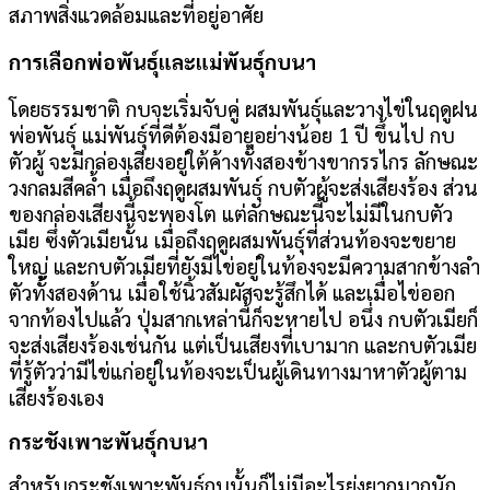
สภาพสิ่งแวดล้อมและที่อยู่อาศัย
การเลือกพ่อพันธุ์และแม่พันธุ์กบนา
โดยธรรมชาติ กบจะเริ่มจับคู่ ผสมพันธุ์และวางไข่ในฤดูฝน
พ่อพันธุ์ แม่พันธุ์ที่ดีต้องมีอายุอย่างน้อย 1 ปี ขึ้นไป กบ
ตัวผู้ จะมีกล่องเสียงอยู่ใต้ค้างทั้งสองข้างขากรรไกร ลักษณะ
วงกลมสีคล้ำ เมื่อถึงฤดูผสมพันธุ์ กบตัวผู้จะส่งเสียงร้อง ส่วน
ของกล่องเสียงนี้จะพองโต แต่ลักษณะนี้จะไม่มีในกบตัว
เมีย ซึ่งตัวเมียนั้น เมื่อถึงฤดูผสมพันธุ์ที่ส่วนท้องจะขยาย
ใหญ่ และกบตัวเมียที่ยังมีไข่อยู่ในท้องจะมีความสากข้างลำ
ตัวทั้งสองด้าน เมื่อใช้นิ้วสัมผัสจะรู้สึกได้ และเมื่อไข่ออก
จากท้องไปแล้ว ปุ่มสากเหล่านี้ก็จะหายไป อนึ่ง กบตัวเมียก็
จะส่งเสียงร้องเช่นกัน แต่เป็นเสียงที่เบามาก และกบตัวเมีย
ที่รู้ตัวว่ามีไข่แก่อยู่ในท้องจะเป็นผู้เดินทางมาหาตัวผู้ตาม
เสียงร้องเอง
กระชังเพาะพันธุ์กบนา
สำหรับกระชังเพาะพันธุ์กบนั้นก็ไม่มีอะไรยุ่งยากมากนัก