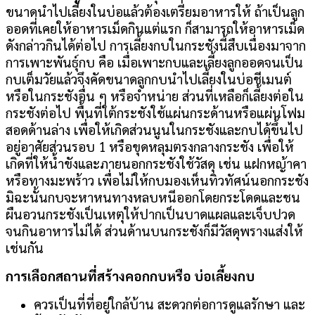
ขนาดนำไปเลี้ยงในบ่อแล้วต้องเตรียมอาหารให้ ถ้าเป็นลูก
ออดที่เคยให้อาหารเม็ดกินแต่แรก ก็สามารถให้อาหารเม็ด
ดังกล่าวกินได้ต่อไป การเลี้ยงกบในกระชังนี้สืบเนื่องมาจาก
การเพาะพันธุ์กบ คือ เมื่อเพาะกบและเลี้ยงลูกออดจนเป็น
กบเต็มวัยแล้วจึงคัดขนาดลูกกบนำไปเลี้ยงในบ่อชีเมนต์
หรือในกระชังอื่น ๆ หรือจำหน่าย ส่วนที่เหลือก็เลี้ยงต่อใน
กระชังต่อไป พื้นที่ใต้กระชังใช้แผ่นกระด้านหรือแผ่นโฟม
สอดด้านล่าง เพื่อให้เกิดส่วนนูนในกระชังและกบได้ขึ้นไป
อยู่อาศัยส่วนรอบ 1 หรือขุดหลุมตรงกลางกระชัง เพื่อให้
เกิดที่ให้น้ำขังและภายนอกกระชังใช้วัสดุ เช่น แฝกหญ้าคา
หรือทางมะพร้าว เพื่อไม่ให้กบมองเห็นทิวทัศน์นอกกระชัง
มิฉะนั้นกบจะหาหนทางหลบหนีออกโดยกระโดดและชน
ผืนอวนกระชังเป็นเหตุให้ปากเป็นบาดแผลและเจ็บปวด
จนกินอาหารไม่ได้ ส่วนด้านบนกระชังก็มีวัสดุพรางแส่งให้
เช่นกัน
การเลือกสถานที่สร้างคอกกบหรือ บ่อเลี้ยงกบ
ควรเป็นที่ที่อยู่ใกล้บ้าน สะดวกต่อการดูแลรักษา และ