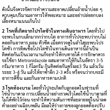
ดังนั้นจึงควรจัดการทำความสะอาดเปลี่ยนถ้ายน้ำบ่อย ๆ
ควบคุมปริมาณอาหารให้พอเหมาะ และอย่าปล่อยกบลง
เลี้ยงหนาแนนเกินไป
2 โรคที่เกิดจากโปรโตซัวในทางเดินอาหาร
โดยทั่วไป
จะพบในกบเล็กมากกว่ากบโต อาการทั่วไปจะพบว่ากบไม่
คอยกินอาหาร ผอม ตัวซีด เมื่อตรวจดูในลำไสจะพบโปร
โตซัว การติดเชื้อโปรโตซัวในทางเดินอาหารนี้ถ้าเป็น
ติดต่อกันเป็นเวลานานก็จะทำให้กบตายได้ การรักษาควร
จะใช้ยา Metronidazole ผสมอาหารให้กินในอัตรา 3-5
กรัม/อาหาร 1 กิโลกรัม กินติดต่อกันครั้งละ3 วัน แล้วเว้น
ระยะ 3-4 วัน แล้วให้ยาซ้ำอีก 2-3 ครั้ง หรือจนว่ากบจะมี
อาการดีขึ้น และกินอาหารตามปกติ
3 โรคท้องบวม
โดยทั่วไปจะเกิดกับลูกออดในฟารมที่
ไข่น้ำบาดาล การเปลี่ยนน้ำอย่างรวดเร็วโดยใช้น้ำบาดาลที่
ไม่ได้พักไว้ก่อน จะทำให้ความดันกาชที่ละลายอยู่ในน้ำลด
ต่ำลงอย่างเฉียบพลัน มีผลให้ร่างกายของลูกออดต้องปรับ