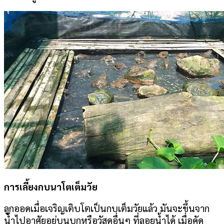
การเลี้ยงกบนาโตเต็มวัย
ลูกออดเมื่อเจริญเติบโตเป็นกบเต็มวัยแล้ว มันจะขึ้นจาก
น้ำไปอาศัยอยู่บนบกหรือวัสดุอื่นๆ ที่ลอยน้ำได้ เมื่อคัด