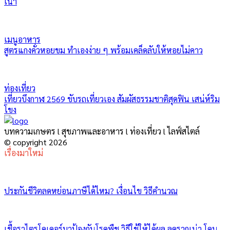
เน่า
เมนูอาหาร
สูตรแกงคั่วหอยขม ทำเองง่าย ๆ พร้อมเคล็ดลับให้หอยไม่คาว
ท่องเที่ยว
เที่ยวบึงกาฬ 2569 ขับรถเที่ยวเอง สัมผัสธรรมชาติสุดฟิน เสน่ห์ริม
โขง
บทความเกษตร l สุขภาพและอาหาร l ท่องเที่ยว l ไลฟ์สไตล์
© copyright 2026
เรื่องมาใหม่
ประกันชีวิตลดหย่อนภาษีได้ไหม? เงื่อนไข วิธีคำนวณ
เชื้อราไตรโคเดอร์มาป้องกันโรคพืช วิธีใช้ให้ได้ผล ลดรากเน่า โคน