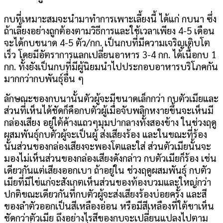
กบที่เหมาะสมจะนำมาทำการเพาะเลี้ยงนี้ ได้แก่ กบนา ซึ่ง
ถ้าเลี้ยงอย่างถูกต้องตามวิธีการและใช้เวลาเพียง 4-5 เดือน
จะได้กบขนาด 4-5 ตัว/กก. เป็นกบที่มีความเจริญเติบโต
เร็ว โดยมีอัตราการแลกเปลี่ยนอาหาร 3-4 กก. ได้เนื้อกบ 1
กก. ทั้งยังเป็นกบที่มีผู้นิยมนำไปประกอบอาหารบริโภคกัน
มากกว่ากบพันธุ์อื่น ๆ
ลักษณะของกบนานั้นตัวผู้จะมีขนาดเล็กกว่า กบตัวเมียและ
ส่วนที่เห็นได้ชัดก็คือกบตัวผู้เมื่อจับพลิกหงายขึ้นจะเห็นมี
กล่องเสียง อยู่ใต้ค้างแถวๆมุมปากลางทั้งสองข้าง ในช่วงฤดู
ผสมพันธุ์กบตัวผู้จะเป็นผู้ ส่งเสียงร้อง และในขณะที่ร้อง
นั้นส่วนของกล่องเสียงจะพองโตและใส่ ส่วนตัวเมียนั้นจะ
มองไม่เห็นส่วนของกล่องเสียงดังกล่าว กบตัวเมียก็ร้อง เช่น
เดียวกันแต่เสียงออกเบา ถ้าอยู่ใน ช่วงฤดูผสมพันธุ์ กบตัว
เมียที่มีไข่แก่จะสังเกตเห็นส่วนของท้องบวมและใหญ่กว่า
ปกติขณะเดียวกันที่กบตัวผู้จะส่งเสียงร้องบ่อยครั้ง และสี
ของลำตัวออกเป็นสีเหลืองอ่อน หรือมีสีเหลืองที่ใต้ขาเห็น
ชัดกว่าตัวเมีย ถึงอย่างไรสีของกบจะเปลี่ยนแปลงไปตาม