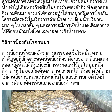
ความดันกาชในตัวเองลงมาให้เทากับความดันของก๊าซใน
น้ำ ทำให้เกิดฟองก๊าซขึ้นในช่องว่างของลำตัว ท้องลูกออด
จึงบวมขึ้นมา การแก้ไข้จะกระทำได้ยากมากจึงควรป้องกัน
โดยระมัดระวังในเรื่องการถ้ายน้ำอย่าเปลี่ยนน้ำปริมาณ
มาก ๆ ในเวลาสั้น ๆ และควรจะมีการพักน้ำและเติมอากาศ
ให้ดีก่อนนำมาใช้โดยเฉพาะอย่างยิ่งน้ำบาดา
ล
วิธีการป้องกันโรคกบนา
การเลี้ยงกบที่จะลดอัตราการแพรของเชื้อโรคนั้น ความ
สำคัญอยู่ที่ลักษณะของบ่อเลี้ยงที่จะ ต้องสะอาด มีแสงแดด
ส่องลงถึงพื้นได้ ถึงแม่จะมีการพรางแส่งไว้มุมใดมุมหนึ่ง
ก็ตาม น้ำในบ่อเลี้ยงต้องสามารถถ่ายเทได้ ถึงอย่างไรก็ตาม
ไม่ควรเลี้ยงกบหนาแน่นจนเกินไป และถ้าพบกบตัวใดมี
อาการผิดปกติควรจับแยกออกเลี้ยงต่างหาก