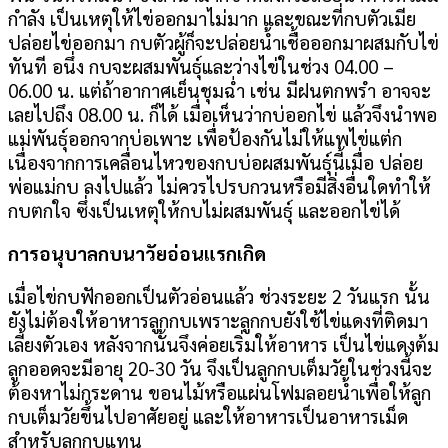
กำลัง เป็นเหตุให้ไข่ออกมาไม่มาก และขณะที่กบตัวเมีย
ปล่อยไข่ออกมา กบตัวผู้ก็จะปล่อยน้ำเชื้อออกมาผสมกับไข่
ทันที อนึ่ง กบจะผสมพันธุ์และว่างไข่ในช่วง 04.00 –
06.00 น. แต่ถ้าอากาศเย็นชุมฉ่ำ เช่น มีฝนตกพรำ อาจจะ
เลยไปถึง 08.00 น. ก็ได้ เมื่อเห็นว่ากบ่ออกไข่ แล้วจึงนำพอ
แม่พันธุ์ออกจากบ่อเพาะ เพื่อป้องกันไม่ให้แพไข่แต่ก
เนื่องจากการเคลื่อนไหวของกบบ่อผสมพันธุ์นี้เมื่อ ปล่อย
พ่อแม่กบ ลงไปแล้ว ไม่ควรไปรบกวนหรือมีสิ่งอื่นใดทำให้
กบตกใจ ซึ่งเป็นเหตุให้กบไม่ผสมพันธุ์ และออกไข่ได้
การอนุบาลกบนาวัยอ่อนแรกเกิด
เมื่อไข่กบฟักออกเป็นตัวอ่อนแล้ว ช่วงระยะ 2 วันแรก นั้น
ยังไม่ต้องให้อาหารลูกกบเพราะลูกกบยังใช้ไข่แดงที่ติดมา
เลี้ยงตัวเอง หลังจากนั้นจึงค่อยเริ่มให้อาหาร เป็นไข่แดงต้ม
ลูกออดจะมีอายุ 20-30 วัน จึงเป็นลูกกบเต็มวัยในช่วงนี้จะ
ต้องหาไม่กระดาน ขอนไม้หรือแผ่นโฟมลอยน้ำเพื่อให้ลูก
กบเต็มวัยขึ้นไปอาศัยอยู่ และให้อาหารเป็นอาหารเม็ด
สำหรับลูกกบแทน