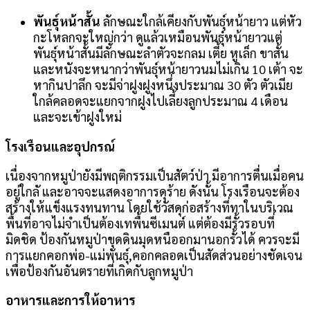
พันธุ์หน้าสั้น
ลักษณะใกล้เคียงกับพันธุ์หน้ายาว แต่หัว
กะโหลกจะใหญ่กว่า ดูแล้วเหมือนพันธุ์หน้ายาวแต่
พันธุ์หน้าสั้นมีลักษณะลำตัวจะกลม เตี้ย หูเล็ก ขาสั้น
และหนังจะหนากว่าพันธุ์หน้ายาวนมไม่เกิน 10 เต้า จะ
หากินปาลึก จะมีจ่าฝูงฝูงหนึ่งประมาณ 30 ตัว ตัวเมีย
ใกล้คลอดจะแยกจากฝูงไปเลี้ยงลูกประมาณ 4 เดือน
และจะเข้าฝูงใหม่
โรงเรือนและอุปกรณ์
เนื่องจากหมูป่ายังมีพฤติกรรมเป็นสัตว์ป่า มีอาการตื่นเมื่อคน
อยู่ใกลั และอาจจะแสดงอาการดุร้าย ดังนั้น โรงเรือนจะต้อง
สร้างให้แข็งแรงทนทาน โดยใช้วัสดุก่อสร้างที่ทาในบริเวณ
พื้นที่อาจไม่จำเป็นต้องเทพื้นซีเมนต์ แต่ต้องมีรั้วรอบที่
มิดชิด ป้องกันหมูป่าขุดดินมุดหนืออกมานอกรั้วได้ ควรจะมี
การแยกคอกพ่อ-แม่พันธุ์,คอกคลอดเป็นสัดส่วนอย่างชัดเจน
เพื่อป้องกันอันตรายที่เกิดกับลูกหมูป่า
อาหารและการให้อาหาร