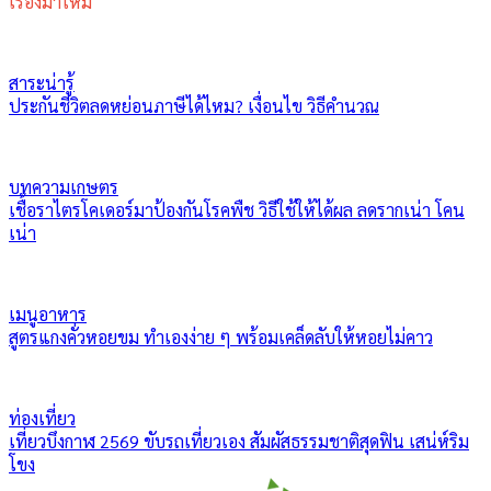
เรื่องมาใหม่
สาระน่ารู้
ประกันชีวิตลดหย่อนภาษีได้ไหม? เงื่อนไข วิธีคำนวณ
บทความเกษตร
เชื้อราไตรโคเดอร์มาป้องกันโรคพืช วิธีใช้ให้ได้ผล ลดรากเน่า โคน
เน่า
เมนูอาหาร
สูตรแกงคั่วหอยขม ทำเองง่าย ๆ พร้อมเคล็ดลับให้หอยไม่คาว
ท่องเที่ยว
เที่ยวบึงกาฬ 2569 ขับรถเที่ยวเอง สัมผัสธรรมชาติสุดฟิน เสน่ห์ริม
โขง