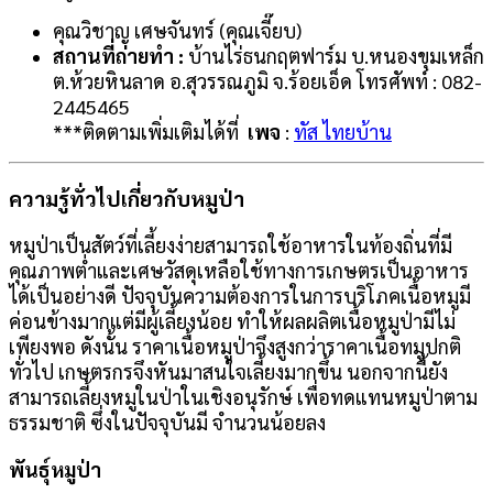
คุณวิชาญ เศษจันทร์ (คุณเจี๊ยบ)
สถานที่ถ่ายทำ :
บ้านไร่ธนกฤตฟาร์ม บ.หนองขุมเหล็ก
ต.ห้วยหินลาด อ.สุวรรณภูมิ จ.ร้อยเอ็ด โทรศัพท์ : 082-
2445465
***ติดตามเพิ่มเติมได้ที่ ​​​​​​
เพจ
:
ทัส ไทยบ้าน
ความรู้ทั่วไปเกี่ยวกับหมูป่า
หมูป่าเป็นสัตว์ที่เลี้ยงง่ายสามารถใช้อาหารในท้องถิ่นที่มี
คุณภาพต่ำและเศษวัสดุเหลือใช้ทางการเกษตรเป็นอาหาร
ได้เป็นอย่างดี ปัจจุบันความต้องการในการบริโภคเนื้อหมูมี
ค่อนข้างมากแต่มีผู้เลี้ยงน้อย ทำให้ผลผลิตเนื้อหมูป่ามีไม่
เพียงพอ ดังนั้น ราคาเนื้อหมูป่าจึงสูงกว่าราคาเนื้อทมูปกติ
ทั่วไป เกษตรกรจึงหันมาสนใจเลี้ยงมากขึ้น นอกจากนี้ยัง
สามารถเลี้ยงหมูในป่าในเชิงอนุรักษ์ เพื่อทดแทนหมูป่าตาม
ธรรมชาติ ซึ่งในปัจจุบันมี จำนวนน้อยลง
พันธุ์หมูป่า