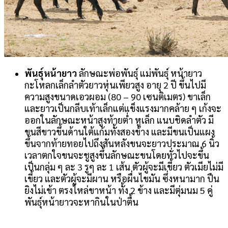
พันธุ์หน้ายาว
ลักษณะพ่อพันธุ์ แม่พันธุ์ หน้ายาว
กะโหลกเล็กลำตัวยาวหุ่นเพียวสูง อายุ 2 ปี ขึ้นไปมี
ความสูงขนาดเอวผอม (80 – 90 เซนติเมตร) ขาเล็ก
และยาวเป็นกลีบเท้าเล็กแต่แข็งแรงมากคล้าย ๆ เก้งจะ
ออกในลักษณะหน้าสูงท้ายต่ำ หูเล็ก แนบชิดลำตัว มี
ขนสีขาวขึ้นด้านใต้แก้มทั้งสองข้าง และมีขนเป็นแผง
ขึ้นจากท้ายทอยไปถึงสันหลังขนจะยาวประมาณ 6 นิ้ว
เวลาตกใจขนจะชูสูงขึ้นลักษณะขนโดยทั่วไปจะขึ้น
เป็นกลุ่ม ๆ ละ 3 รูๆ ละ 1 เส้น ตัวผู้จะมีเขี้ยว ตัวเมียไม่มี
เขี้ยว และตัวผู้จะมีผาน หรือผื่นไขมัน ซึ่งหนามาก ปืน
ยิงไม่เข้า ตรงไหล่ขาหน้า ทั้ง 2 ข้าง และมีตุ่มนม 5 คู่
พันธุ์หน้ายาวจะหากินในป่าตื้น