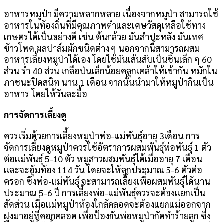
อาหารหมูป่า มีความหลากหลาย เนื่องจากหมูป่า สามารถใช้
อาหารในท้องถิ่นที่มีคุณภาพต่ำและเศษวัสดุเหลือใช้ทาง
เกษตรได้เป็นอย่างดี เช่น ต้นกล้วย มันสำปะหลัง มันเทศ
ข้าวโพด ผลปาล์มผักชนิดต่าง ๆ นอกจากนี้สามารถผสม
อาหารเลี้ยงหมูป่าได้เอง โดยใช้มันเส้นสับเป็นชิ้นเล็ก ๆ 60
ส่วน ร่ำ 40 ส่วน เกลือป่นเล็กน้อยคลุกเคล้าให้เข้ากัน หมักใน
ภาชนะปิดสนิท นาน 1 เดือน จากนั้นนำมาให้หมูป่ากินเป็น
อาหาร โดยให้วันละมื้อ
การจัดการเลี้ยงดู
ควรเริ่มด้วยการเลี้ยงหมูป่าพ่อ-แม่พันธุ์อายุ 3เดือน การ
จัดการเลี้ยงดูหมูป่าควรใช้อัตราการผสมพันธุ์พ่อพันธุ์ 1 ตัว
ต่อแม่พันธุ์ 5-10 ตัว หมูสาวผสมพันธุ์ได้เมื่ออายุ 7 เดือน
และจะอุ้มท้อง 114 วัน โดยจะให้ลูกประมาณ 5-6 ตัวต่อ
ครอก ซึ่งพ่อ-แม่พันธุ์ จะสามารถเลี้ยงเพื่อผสมพันธุ์ได้นาน
ประมาณ 5-6 ปี การเลี้ยงพ่อ-แม่พันธุ์ควรจะต้องแยกเป็น
สัดส่วน เมื่อแม่หมูป่าท้องใกล้คลอดจะต้องแยกแม่ออกจาก
ฝูงมาอยู่ที่คอกคลอด เพื่อป้องกันพ่อหมูป่ากัดทำร้ายลูก ซึ่ง