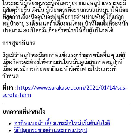
ในระยะนี้ผู้เลี้ยงควรระวังอันตรายจากแม่หมูป่าเพราะจะมี
นิสัยดุร้ายขึ้น ดังนั้น ผู้เลี้ยงควรที่จะรบกวนแม่หมูป่าให้น้อย
ที่สุดการเลี้ยงปัจจุบันจะมุ่งเพื่อการจำหน่ายพันธุ์ ได้แก่ลูก
หมูป่าอายุ 3 เดือน แต่ถ้าเลี้ยงจนโตหมูป่าที่โตเต็มที่จะหนัก
ประมาณ 80 กิโลกรัม ก็จะจำหน่ายให้กับผู้บริโภคได้
การสุขาภิบาล
ถึงแม้ว่าหมูป่าจะมีสุขภาพแข็งแรงกว่าสุกรชนิดอื่น ๆ แต่ผู้
เลี้ยงก็ควรจะต้องให้ความสนใจหมั่นดูแลสุขภาพหมูป่าที่
เลี้ยง ควรมีการถ่ายพยาธิและทำวัคชีนตามโปรแกรมที่
กำหนด
ที่มา
:
https://www.sarakaset.com/2021/01/14/sus-
scrofa-farm
บทความที่น่าสนใจ
อาชีพแนะนำ เลี้ยงแพะมือใหม่ เริ่มต้นยังไงดี
วิธีปลูกกระชายดำ และการแปรรูป