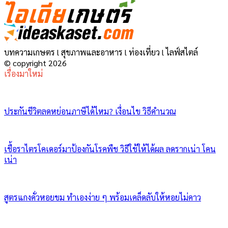
บทความเกษตร l สุขภาพและอาหาร l ท่องเที่ยว l ไลฟ์สไตล์
© copyright 2026
เรื่องมาใหม่
ประกันชีวิตลดหย่อนภาษีได้ไหม? เงื่อนไข วิธีคำนวณ
เชื้อราไตรโคเดอร์มาป้องกันโรคพืช วิธีใช้ให้ได้ผล ลดรากเน่า โคน
เน่า
สูตรแกงคั่วหอยขม ทำเองง่าย ๆ พร้อมเคล็ดลับให้หอยไม่คาว