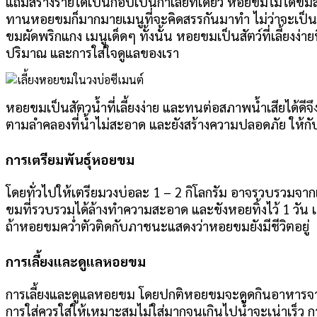
แถมสร้างรายได้เป็นกอบเป็นกำเลยทีเดียว หอยขมไม่ได้ขม
ทานหอยขมก็มากมายเมนูที่จะคิดสรรกันมาทำ ไม่ว่าจะเป
ขมผัดพริกแกง เมนูเด็ดๆ ทั้งนั้น หอยขมเป็นสัตว์ที่เลี้ยงง่า
ปริมาณ และการใส่ใจดูแลของเรา
หอยขมเป็นสัตวน้ำที่เลี้ยงง่าย และทนต่อสภาพน้ำเสียได้ดี
ตามลำคลองที่น้ำไม่สะอาด และยังสร้างความปลอดภัย ให้กั
การเตรียมพันธุ์หอยขม
โดยทั่วไปให้เตรียมวงบ่อละ 1 – 2 กิโลกรัม อาจรวบรวมจากแห
ขมที่รวบรวมได้ล้างทำความสะอาด และขังหอยทิ้งไว้ 1 วัน 
ถ้าหอยขมคว่ำตัวติดกับภาชนะแสดงว่าหอยขมยังมีชีวิตอยู่
การเลี้ยงและดูแลหอยขม
การเลี้ยงและดูแลหอยขม โดยปกติหอยขมจะดูดกินอาหารจากต
การใส่ควรใส่ให้เหมาะสมไม่ใส่มากจนเกินไปน้ำจะเน่าเร็ว ก