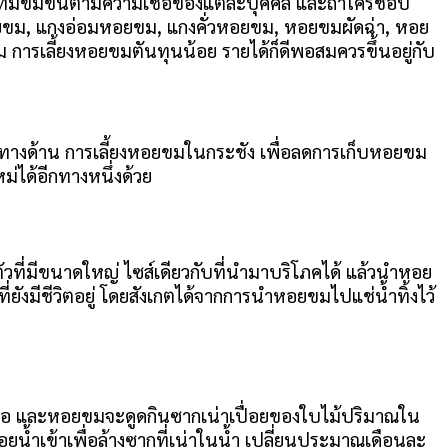
์ระทมขมขื่นตามความเชื่อของแต่ละบุคคล และถ้าใครชอบ
ยขม, แกงอ่อมหอยขม, แกงคั่วหอยขม, หอยขมผัดฉ่า, หอย
เสริม การเลี้ยงหอยขมตันทุนน้อย รายได้ก็ดีพอสมควรขึ้นอยู่กับ
งๆ ทางด้าน การเลี้ยงหอยขมในกระชัง เพื่อลดการเก็บหอยขม
ได้อีกทางหนึ่งด้วย
ัวที่มีขนาดใหญ่ ไซส์เดียวกับที่นำมาบริโภคได้ แล้วนำหอย
ังมีชีวิตอยู่ โดยสังเกตได้จากการนำหอยขมไปแช่น้ำทิ้งไว้
นบ่อ และหอยขมจะดูดกินซากเน่าเปื่อยของใบไม้ปริมาณใน
ยน้ำเข้าเพื่อล้างซากที่เน่าในน้ำ เปลี่ยนประมาณเดือนละ