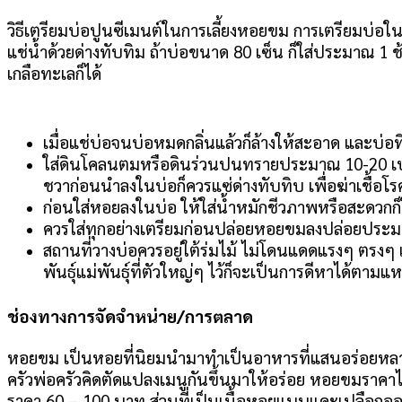
วิธีเตรียมบ่อปูนซีเมนต์ในการเลี้ยงหอยขม การเตรียมบ่อใ
แช่น้ำด้วยด่างทับทิม ถ้าบ่อขนาด 80 เซ็น ก็ใส่ประมาณ 1
เกลือทะเลก็ได้
เมื่อแช่บ่อจนบ่อหมดกลิ่นแล้วก็ล้างให้สะอาด และบ่อที
ใส่ดินโคลนตมหรือดินร่วนปนทรายประมาณ 10-20 เปอร์
ชวาก่อนนำลงในบ่อก็ควรแซ่ด่างทับทิบ เพื่อฆ่าเชื้อโรค
ก่อนใส่หอยลงในบ่อ ให้ใส่น้ำหมักชีวภาพหรือสะดวกก็ใ
ควรใส่ทุกอย่างเตรียมก่อนปล่อยหอยขมลงปล่อยประมาณ 5
สถานที่วางบ่อควรอยู่ใต้ร่มไม้ ไม่โดนแดดแรงๆ ตร
พันธุ์แม่พันธุ์ที่ตัวใหญ่ๆ ไว้ก็จะเป็นการดีหาได้ต
ช่องทางการจัดจำหน่าย/การตลาด
หอยขม เป็นหอยที่นิยมนำมาทำเป็นอาหารที่แสนอร่อยหลายๆเ
ครัวพ่อครัวคิดตัดแปลงเมนูกันขึ้นมาให้อร่อย หอยขมราคาไม่
ราคา 60 – 100 บาท
ส่วนที่เป็นเนื้อหอยแบบแคะเปลือกออก