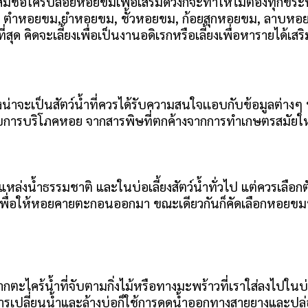
สมชื่อใครปล่อยหอยขมเพื่อเสริมดวงก็จะทำให้ไม่ต้องทุกข
็น ตำหอยขม,ยำหอยขม, ชั้วหอยขม, ก้อยสุกหอยขม, ลาบหอ
ยที่สุด คิดจะเลี้ยงเพื่อเป็นงานอดิเรกหรือเลี้ยงเพื่อหารายได้
จึงน่าจะเป็นสัตว์น้ำที่ควรได้รับความสนใจเเอบกับข้อมูลต่า
บการบริโภคหอย จากสารพิษที่ตกค้างจากการทำเกษตรสมัยใหม่
ล่งน้ำธรรมชาติ และในบ่อเลี้ยงสัตว์น้ำทั่วไป แต่ควรเลือกต
เพื่อให้หอยคายตะกอนออกมา ขณะเดียวกันก็คัดเลือกหอยขมที่ย
ะไคร้น้ำที่จับตามกิ่งไม้หรือทางมะพร้าวที่เราใส่ลงไปใ
ารเปลี่ยนน้ำและล้างบ่อก็ใช้การดูดน้ำออกทางสายยางและปล่อ