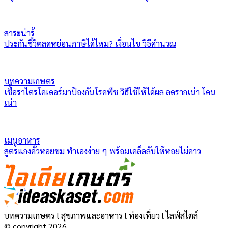
สาระน่ารู้
ประกันชีวิตลดหย่อนภาษีได้ไหม? เงื่อนไข วิธีคำนวณ
บทความเกษตร
เชื้อราไตรโคเดอร์มาป้องกันโรคพืช วิธีใช้ให้ได้ผล ลดรากเน่า โคน
เน่า
เมนูอาหาร
สูตรแกงคั่วหอยขม ทำเองง่าย ๆ พร้อมเคล็ดลับให้หอยไม่คาว
บทความเกษตร l สุขภาพและอาหาร l ท่องเที่ยว l ไลฟ์สไตล์
© copyright 2026