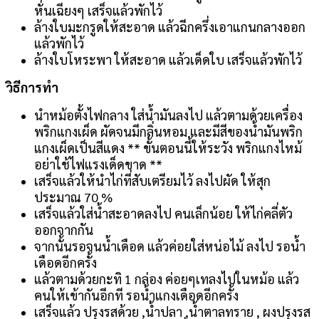
หั่นเฉียงๆ เสร็จแล้วพักไว้
ล้างใบมะกรูดให้สะอาด แล้วฉีกครึ่งเอาแกนกลางออก
แล้วพักไว้
ล้างใบโหระพา ให้สะอาด แล้วเด็ดใบ เสร็จแล้วพักไว้
วิธีการทำ
นำหม้อตั้งไฟกลาง ใส่น้ำมันลงไป แล้วตามด้วยเครื่อง
พริกแกงเผ็ด ผัดจนมีกลิ่นหอม และมีสีของน้ำมันพริก
แกงเผ็ดเป็นสีแดง ** ขั้นตอนนี้ให้ระวัง พริกแกงไหม้
อย่าใช้ไฟแรงเด็ดขาด **
เสร็จแล้วให้นำไก่ที่สับเตรียมไว้ ลงไปผัด ให้สุก
ประมาณ 70 %
เสร็จแล้วใส่น้ำสะอาดลงไป คนเล็กน้อย ให้ไก่คลี่ตัว
ออกจากกัน
จากนั้นรอจนน้ำเดือด แล้วค่อยใส่หน่อไม้ ลงไป รอน้ำ
เดือดอีกครั้ง
แล้วตามด้วยกะทิ 1 กล่อง ค่อยๆเทลงไปในหม้อ แล้ว
คนให้เข้ากันอีกที รอน้ำแกงเดือดอีกครั้ง
เสร็จแล้ว ปรุงรสด้วย ,น้ำปลา ,น้ำตาลทราย , ผงปรุงรส