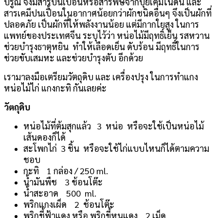
บรูณ์ จึงมีสารปนเปื้อนหรือสารพิษจากปุ๋ยเคมีในดิน และ
สารเคมีปนเปื้อนในอากาศน้อยกว่าผักชนิดอื่นๆ จึงเป็นผักที่
ปลอดภัย เป็นผักที่ให้พลังงานน้อย แต่มีกากใยสูง ในการ
แพทย์ของประเทศจีน ระบุไว้ว่า หน่อไม้มีฤทธิ์เย็น รสหวาน
ช่วยบำรุงธาตุหยิน ทำให้เลือดเย็น ดับร้อน มีฤทธิ์ในการ
ช่วยขับเสมหะ และช่วยบำรุงตับ อีกด้วย
เรามาลงมือเตรียมวัตถุดิบ และ เครื่องปรุง ในการทำแกง
หน่อไม้ไก่ แกงกะทิ กันเลยค่ะ
วัตถุดิบ
หน่อไม้ที่ต้มสุกแล้ว 3 หน่อ หรือจะใช้เป็นหน่อไม้
เส้นดองก็ได้
สะโพกไก่ 3 ชิ้น หรือจะใช้ไก่แบบไหนก็ได้ตามความ
ชอบ
กะทิ 1 กล่อง / 250 ml.
น้ำมันพืช 3 ช้อนโต๊ะ
น้ำสะอาด 500 ml.
พริกแกงเผ็ด 2 ช้อนโต๊ะ
พริกชี้ฟ้าแดง หรือ พริกขี้หนูแดง 2 เม็ด