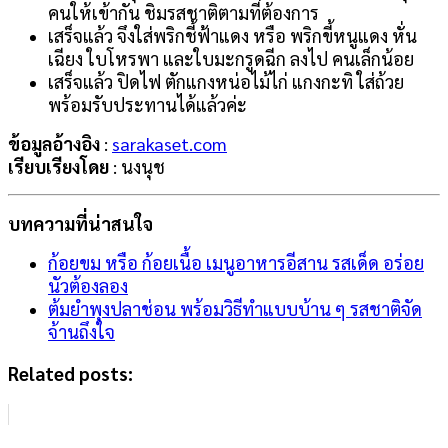
คนให้เข้ากัน ชิมรสชาติตามที่ต้องการ
เสร็จแล้ว จึงใส่พริกชี้ฟ้าแดง หรือ พริกขี้หนูแดง หั่น
เฉียง ใบโหรพา และใบมะกรูดฉีก ลงไป คนเล็กน้อย
เสร็จแล้ว ปิดไฟ ตักแกงหน่อไม้ไก่ แกงกะทิ ใส่ถ้วย
พร้อมรับประทานได้แล้วค่ะ
ข้อมูลอ้างอิง
:
sarakaset.com
เรียบเรียงโดย
: นงนุช
บทความที่น่าสนใจ
ก้อยขม หรือ ก้อยเนื้อ เมนูอาหารอีสาน รสเด็ด อร่อย
นัวต้องลอง
ต้มยำพุงปลาช่อน พร้อมวิธีทำแบบบ้าน ๆ รสชาติจัด
จ้านถึงใจ
Related posts: