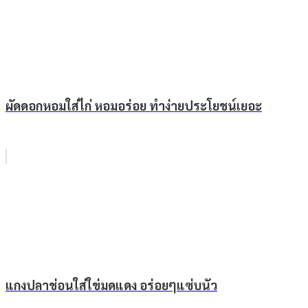
ผัดดอกหอมใส่ไก่ หอมอร่อย ทำง่ายประโยชน์เยอะ
แกงปลาช่อนใส่ใข่มดแดง อร่อยๆแซ่บนัว