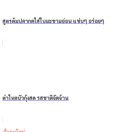
สูตรต้มปลากดใส่ใบมะขามอ่อน แซ่บๆ อร่อยๆ
ตำไหลบัวกุ้งสด รสชาติจัดจ้าน
เรื่องมาใหม่