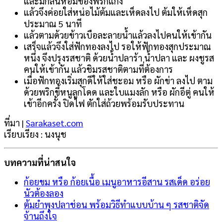
และมีกลิ่นหอมของพริกแกง
แล้วจึงค่อยใส่หน่อไม้ต้มและเห็ดลงไป ต้มให้เห็ดสุก
ประมาณ 5 นาที
แล้วตามด้วยข้าวเบือละลายน้ำแล้วลงไปคนให้เข้ากัน
เสร็จแล้วจึงใส่ฟักทองลงไป รอให้ฟักทองสุกประมาณ
หนึ่ง จึงปรุงรสชาติ ด้วยน้ำปลาร้า น้ำปลา และ ผงชูรส
คนให้เข้ากัน แล้วชิมรสชาติตามที่ต้องการ
เมื่อฟักทองเริ่มสุกดีให้ใส่ชะอม หรือ ผักข่า ลงไป ตาม
ด้วยพริกขี้หนูลูกโดด และใบแมงลัก หรือ ผักอีตู่ คนให้
เข้าอีกครั้ง ปิดไฟ ตักใส่ถ้วยพร้อมรับประทาน
ที่มา |
Sarakaset.com
เรียบเรียง : นงนุช
บทความที่น่าสนใจ
ก้อยขม หรือ ก้อยเนื้อ เมนูอาหารอีสาน รสเด็ด อร่อย
นัวต้องลอง
ต้มยำพุงปลาช่อน พร้อมวิธีทำแบบบ้าน ๆ รสชาติจัด
จ้านถึงใจ