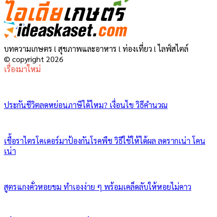
บทความเกษตร l สุขภาพและอาหาร l ท่องเที่ยว l ไลฟ์สไตล์
© copyright 2026
เรื่องมาใหม่
ประกันชีวิตลดหย่อนภาษีได้ไหม? เงื่อนไข วิธีคำนวณ
เชื้อราไตรโคเดอร์มาป้องกันโรคพืช วิธีใช้ให้ได้ผล ลดรากเน่า โคน
เน่า
สูตรแกงคั่วหอยขม ทำเองง่าย ๆ พร้อมเคล็ดลับให้หอยไม่คาว