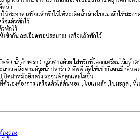
ด็ดน้ำ
้ำให้สะอาด เสร็จแล้วพักไว้ให้สะเด็ดน้ำ ล้างใบแมงลักให้สะอาด
็จแล้วพักไว้
้วพักไว้
ห้เข้ากัน ละเอียดพอประมาณ เสร็จแล้วพักไว้
ัพพี ( น้ำล้างครก ) แล้วตามด้วย ใส่พริกที่โคลกเตรียมไว้แล้ว
ประมาณหนึ่ง ตามด้วยน้ำปลาร้า 2 ทัพพี ผัดให้เข้ากันจนมีกลิ่น
ป ปิดฝาหม้ออีกครั้ง รอจนฟักสุกและใสขึ้น
ที่ตัวเองต้องการ เสร็จแล้วใส่ต้นหอม , ใบแมงลัก ,ใบมะกูด , ที่
วต้องลอง
นถึงใจ