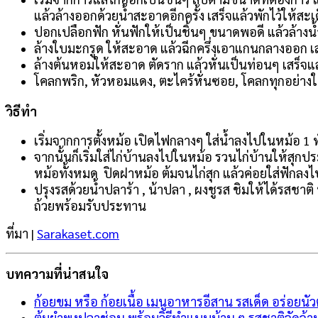
แล้วล้างออกด้วยน้ำสะอาดอีกครั้ง เสร็จแล้วพักไว้ให้สะเ
ปอกเปลือกฟัก หั่นฟักให้เป็นชิ้นๆ ขนาดพอดี แล้วล้างน
ล้างใบมะกรูด ให้สะอาด แล้วฉีกครึ่งเอาแกนกลางออก เสร
ล้างต้นหอมให้สะอาด ตัดราก แล้วหั่นเป็นท่อนๆ เสร็จแล
โคลกพริก, หัวหอมแดง, ตะไคร้หั่นซอย, โคลกทุกอย่างใ
วิธีทำ
เริ่มจากการตั้งหม้อ เปิดไฟกลางๆ ใส่น้ำลงไปในหม้อ 1 ท
จากนั้นก็เริ่มใส่ไก่บ้านลงไปในหม้อ รวนไก่บ้านให้สุก
หม้อทั้งหมด ปิดฝาหม้อ ต้มจนไก่สุก แล้วค่อยใส่ฟักลงไ
ปรุงรสด้วยน้ำปลาร้า , น้าปลา , ผงชูรส ชิมให้ได้รสชาติ 
ถ้วยพร้อมรับประทาน
ที่มา |
Sarakaset.com
บทความที่น่าสนใจ
ก้อยขม หรือ ก้อยเนื้อ เมนูอาหารอีสาน รสเด็ด อร่อยนั
ต้มยำพุงปลาช่อน พร้อมวิธีทำแบบบ้าน ๆ รสชาติจัดจ้า