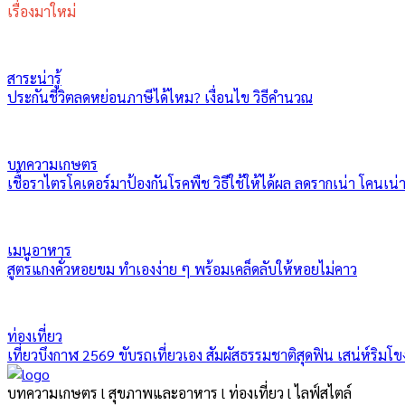
เรื่องมาใหม่
สาระน่ารู้
ประกันชีวิตลดหย่อนภาษีได้ไหม? เงื่อนไข วิธีคำนวณ
บทความเกษตร
เชื้อราไตรโคเดอร์มาป้องกันโรคพืช วิธีใช้ให้ได้ผล ลดรากเน่า โคนเน่
เมนูอาหาร
สูตรแกงคั่วหอยขม ทำเองง่าย ๆ พร้อมเคล็ดลับให้หอยไม่คาว
ท่องเที่ยว
เที่ยวบึงกาฬ 2569 ขับรถเที่ยวเอง สัมผัสธรรมชาติสุดฟิน เสน่ห์ริมโข
บทความเกษตร l สุขภาพและอาหาร l ท่องเที่ยว l ไลฟ์สไตล์