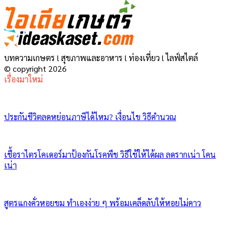
บทความเกษตร l สุขภาพและอาหาร l ท่องเที่ยว l ไลฟ์สไตล์
© copyright 2026
เรื่องมาใหม่
ประกันชีวิตลดหย่อนภาษีได้ไหม? เงื่อนไข วิธีคำนวณ
เชื้อราไตรโคเดอร์มาป้องกันโรคพืช วิธีใช้ให้ได้ผล ลดรากเน่า โคน
เน่า
สูตรแกงคั่วหอยขม ทำเองง่าย ๆ พร้อมเคล็ดลับให้หอยไม่คาว