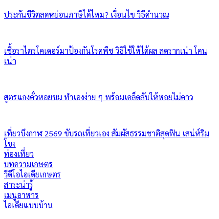
ประกันชีวิตลดหย่อนภาษีได้ไหม? เงื่อนไข วิธีคำนวณ
เชื้อราไตรโคเดอร์มาป้องกันโรคพืช วิธีใช้ให้ได้ผล ลดรากเน่า โคน
เน่า
สูตรแกงคั่วหอยขม ทำเองง่าย ๆ พร้อมเคล็ดลับให้หอยไม่คาว
เที่ยวบึงกาฬ 2569 ขับรถเที่ยวเอง สัมผัสธรรมชาติสุดฟิน เสน่ห์ริม
โขง
ท่องเที่ยว
บทความเกษตร
วีดีโอไอเดียเกษตร
สาระน่ารู้
เมนูอาหาร
ไอเดียแบบบ้าน