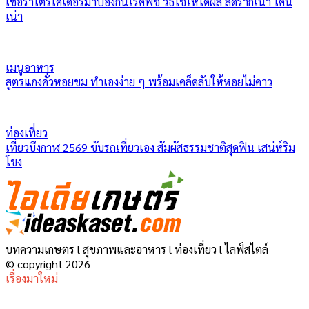
เชื้อราไตรโคเดอร์มาป้องกันโรคพืช วิธีใช้ให้ได้ผล ลดรากเน่า โคน
เน่า
เมนูอาหาร
สูตรแกงคั่วหอยขม ทำเองง่าย ๆ พร้อมเคล็ดลับให้หอยไม่คาว
ท่องเที่ยว
เที่ยวบึงกาฬ 2569 ขับรถเที่ยวเอง สัมผัสธรรมชาติสุดฟิน เสน่ห์ริม
โขง
บทความเกษตร l สุขภาพและอาหาร l ท่องเที่ยว l ไลฟ์สไตล์
© copyright 2026
เรื่องมาใหม่