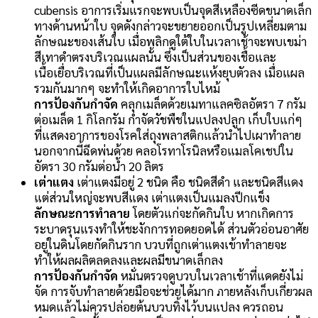
cubensis อาการเริ่มแรกจะพบเป็นจุดสีเหลืองซีดขนาดเล็ก
ทางด้านหน้าใบ จุดดังกล่าวจะขยายออกเป็นรูปเหลี่ยมตาม
ลักษณะของเส้นใบ เมื่อพลิกดูใต้ใบในเวลาเช้าจะพบเขม่า
สีเทาดำตรงบริเวณแผลนั้น ซึ่งเป็นส่วนของเชื้อและ
เนื้อเยื่อบริเวณที่เป็นแผลมีลักษณะแห้งยุบตัวลง เมื่อแผล
รวมกันมากๆ จะทำให้เกิดอาการใบไหม้
การป้องกันกำจัด
คลุกเมล็ดด้วยเมทาแลคซิลอัตรา 7 กรัม
ต่อเมล็ด 1 กิโลกรัม กำจัดวัชพืชในแปลงปลูก เก็บใบแก่ๆ
ที่แสดงอาการของโรคใส่ถุงพลาสติกแล้วนำไปเผาทำลาย
นอกจากนี้ฉีดพ่นด้วย คลอโรทาโรนิลหรือแมลโคเชปใน
อัตรา 30 กรัมต่อน้ำ 20 ลิตร
เต่าแตง
เต่าแตงมีอยู่ 2 ชนิด คือ ชนิดสีดำ และชนิดสีแดง
แต่ส่วนใหญ่จะพบสีแดง เต่าแตงเป็นแมลงปีกแข็ง
ลักษณะการทำลาย
โดยตัวแก่จะกัดกินใบ หากเกิดการ
ระบาดรุนแรงทำให้ชะงักการทอดยอดได้ ส่วนตัวอ่อนอาศัย
อยู่ในดินโดยกัดกินราก บวบที่ถูกเต่าแตงเข้าทำลายจะ
ทำให้ผลผลิตลดลงและผลมีขนาดเล็กลง
การป้องกันกำจัด
หมั่นตรวจดูบวบในเวลาเช้าที่แดดยังไม่
จัด การจับทำลายด้วยมือจะช่วยได้มาก ภายหลังเก็บเกี่ยวผล
หมดแล้วไม่ควรปล่อยต้นบวบทิ้งไว้บนแปลง ควรถอน