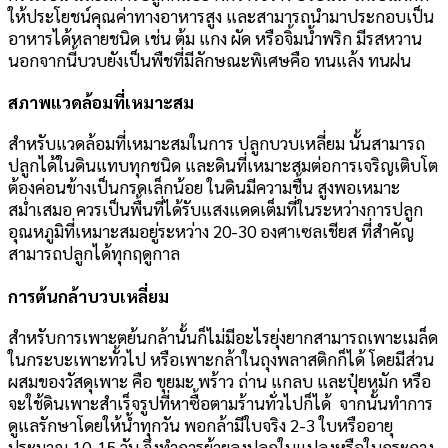
ให้ประโยชน์คุณค่าทางอาหารสูง และสามารถนำมาประกอบเป็น
อาหารได้หลายชนิด เช่น ต้ม แกง ผัด หรือจิ้มน้ำพริก มีรสหวาน
นอกจากนี้บวบยังเป็นพืชที่มีลักษณะพิเศษคือ ทนแล้ง ทนฝน
สภาพแวดล้อมที่เหมาะสม
สำหรับแวดล้อมที่เหมาะสมในการ ปลูกบวบเหลี่ยม นั้นสามารถ
ปลูกได้ในดินแทบทุกชนิด และดินที่เหมาะสมต่อการเจริญเติบโต
ต้องค่อนข้างเป็นกรดเล็กน้อย ในดินมีความชื้น สูงพอเหมาะ
สม่ำเสมอ ควรเป็นพื้นที่ได้รับแสงแดดเต็มที่ในระหว่างการปลูก
อุณหภูมิที่เหมาะสมอยู่ระหว่าง 20-30 องศาเซลเชียส ที่สำคัญ
สามารถปลูกได้ทุกฤดูกาล
การต้นกล้าบวบเหลี่ยม
สำหรับการเพาะตย้นกล้านั้นก็ไม่มีอะไรยุ่งยากสามารถเพาะเมล็ด
ในกระบะเพาะทั้วไป หรือเพาะกล้าในถุงพลาสติกก็ได้ โดยมีส่วน
ผสมของวัสดุเพาะ คือ ขุยมะ พร้าว ถ่าน แกลบ และปุ๋ยหมัก หรือ
จะใช้ดินเพาะสำเร็จรูปที่หาซื้อตามร้านทั่วไปก็ได้ จากนั้นทำการ
ดูแลรักษาโดยให้น้ำทุกวัน พอกล้ามีใบจริง 2-3 ใบหรืออายุ
ประมาณ 10-15 วัน จึงทำการย้ายลงปลูกในแปลงหรือในกระถาง