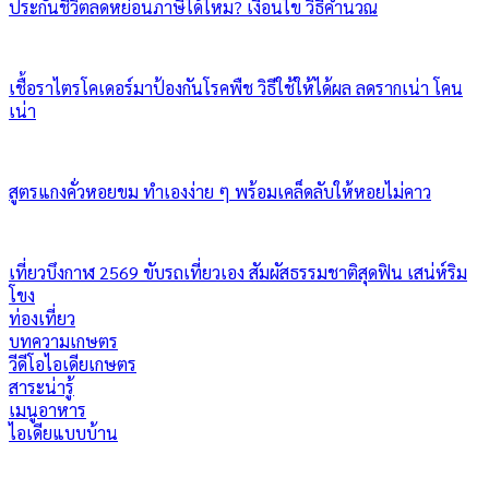
ประกันชีวิตลดหย่อนภาษีได้ไหม? เงื่อนไข วิธีคำนวณ
เชื้อราไตรโคเดอร์มาป้องกันโรคพืช วิธีใช้ให้ได้ผล ลดรากเน่า โคน
เน่า
สูตรแกงคั่วหอยขม ทำเองง่าย ๆ พร้อมเคล็ดลับให้หอยไม่คาว
เที่ยวบึงกาฬ 2569 ขับรถเที่ยวเอง สัมผัสธรรมชาติสุดฟิน เสน่ห์ริม
โขง
ท่องเที่ยว
บทความเกษตร
วีดีโอไอเดียเกษตร
สาระน่ารู้
เมนูอาหาร
ไอเดียแบบบ้าน