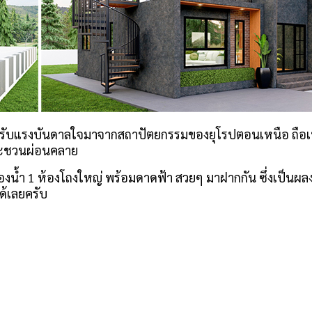
ด้รับแรงบันดาลใจมาจากสถาปัตยกรรมของยุโรปตอนเหนือ ถือเป็นอ
และชวนผ่อนคลาย
2 ห้องน้ำ 1 ห้องโถงใหญ่ พร้อมดาดฟ้า สวยๆ มาฝากกัน ซึ่งเป
้เลยครับ