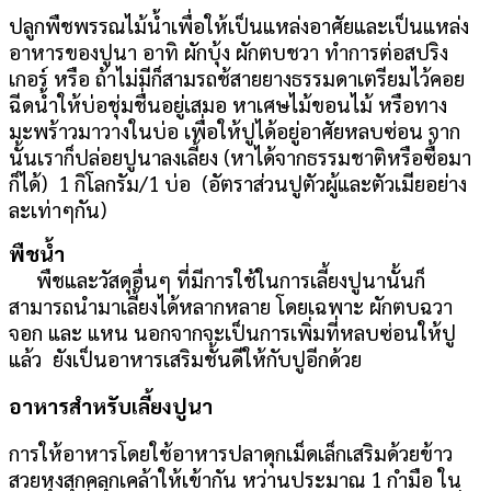
ปลูกพืชพรรณไม้น้ำเพื่อให้เป็นแหล่งอาศัยและเป็นแหล่ง
อาหารของปูนา อาทิ ผักบุ้ง ผักตบชวา ทำการต่อสปริง
เกอร์ หรือ ถ้าไม่มีก็สามรถช้สายยางธรรมดาเตรียมไว้คอย
ฉีดน้ำให้บ่อชุ่มชื่นอยู่เสมอ หาเศษไม้ขอนไม้ หรือทาง
มะพร้าวมาวางในบ่อ เพื่อให้ปูได้อยู่อาศัยหลบซ่อน จาก
นั้นเราก็ปล่อยปูนาลงเลี้ยง (หาได้จากธรรมชาติหรือซื้อมา
ก็ได้) 1 กิโลกรัม/1 บ่อ (อัตราส่วนปูตัวผู้และตัวเมียอย่าง
ละเท่าๆกัน)
พืชน้ำ
พืชและวัสดุอื่นๆ ที่มีการใช้ในการเลี้ยงปูนานั้นก็
สามารถนำมาเลี้ยงได้หลากหลาย โดยเฉพาะ ผักตบฉวา
จอก และ แหน นอกจากจะเป็นการเพิ่มที่หลบซ่อนให้ปู
แล้ว ยังเป็นอาหารเสริมชั้นดีให้กับปูอีกด้วย
อาหารสำหรับเลี้ยงปูนา
การให้อาหารโดยใช้อาหารปลาดุกเม็ดเล็กเสริมด้วยข้าว
สวยหุงสุกคลุกเคล้าให้เข้ากัน หว่านประมาณ 1 กำมือ ใน