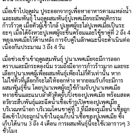
เมื่อเข้าไปฤดูฝน ปูจะออกจากรูเพื่อหาอาหารตามแหล่งน้ำ
และผสมพันธุ์ ในฤดูผสมพันธุ์ปูเพศเมียจะมีพฤติกรรม
ก้าวร้าวดุ เมื่อตัวผู้เข้าใกล้ ปูเพศผู้จะไล่ปูเพศเมียเป็นระ
ยะๆ เมื่อได้จังหวะปูเพศผู้จะขึ้นคร้อมและใช้ขาคู่ที่ 2 ถึง 4
พยุงเพศเมียไว้ด้านหลัง การจับคู่ในลักษณะนี้จะดำเนินต่อ
เนื่องกันประมาณ 3 ถึง 4 วัน
เมื่อช่วงเช้าเข้าฤดูผสมพันธุ์ ปูนาเพศเมียจะมีการลอก
คราบและมีกระดองนิ่ม รวมถึงมีอาการก้าวร้าวมาก และจะ
เลือกปูนาเพศผู้เพื่อผสมพันธุ์เพียงไม่กี่ตัวเท่านั้น หาก
ไม่ใช่ตัวที่เลือกก็จะไล่ให้ออกห่าง หากยอมรับก็จะมีการ
ผสมพันธุ์ขึ้น โดยปูนาเพศผู้จะใช้ก้ามจับปูนาเพศเมีย
หงายขึ้นและแนบลำตัวติดจับปิ้งของปูเพศเมีย พร้อมสอด
อวัยวะสืบพันธุ์และฉีดน้ำเชื้อเข้ารูเปิดของปูเพศเมีย
บริเวณหน้าอก บริเวณโคนขาคู่ที่ 3 ที่มีสองรูเมื่อน้ำเชื้อถูก
ฉีดเข้าไปจะถูกนำเข้าในถุงเก็บน้ำเชื้อของปูเพศเมีย ซึ้ง
เก็บได้นาน 3 ถึง 4 เดือน การผสมพันธุ์นี้จะใช้เวลาราวๆ 3
ชั่วโมง