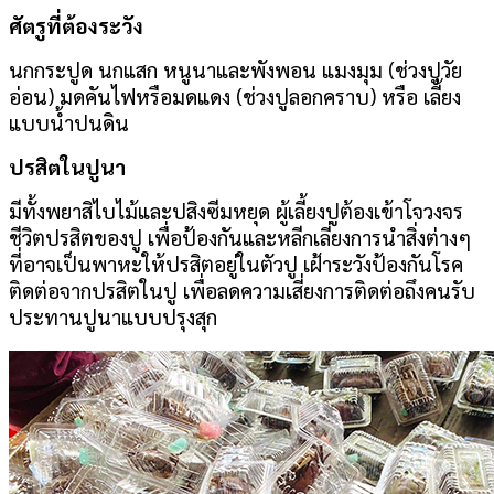
ศัตรูที่ต้องระวัง
นกกระปูด นกแสก หนูนาและพังพอน แมงมุม (ช่วงปูวัย
อ่อน) มดคันไฟหรือมดแดง (ช่วงปูลอกคราบ) หรือ เลี้ยง
แบบน้ำปนดิน
ปรสิตในปูนา
มีทั้งพยาสิไบไม้และปสิงซีมหยุด ผู้เลี้ยงปูต้องเข้าโจวงจร
ชีวิตปรสิตของปู เพื่อป้องกันและหลีกเลี่ยงการนำสิ่งต่างๆ
ที่อาจเป็นพาหะให้ปรสิตอยู่ในตัวปู เฝ้าระวังป้องกันโรค
ติดต่อจากปรสิตในปู เพื่อลดความเสี่ยงการติดต่อถึงคนรับ
ประทานปูนาแบบปรุงสุก