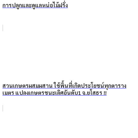
การปลูกและดูแลหน่อไม้ฝรั่ง
สวนเกษตรผสมผสาน ใช้พื้นที่เกิดประโยชน์ทุกตาราง
เมตร แปลงเกษตรชนะเลิศอันดับ1 จ.ยโสธร !!