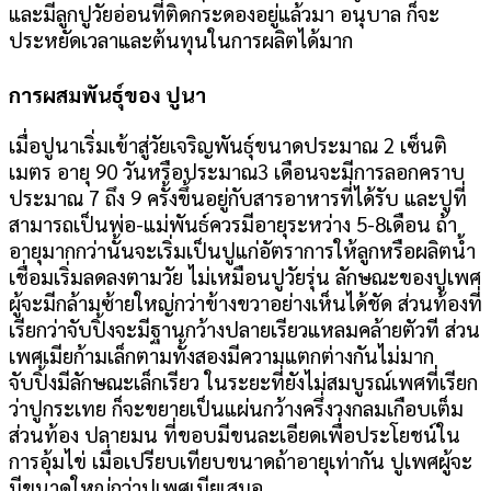
และมีลูกปูวัยอ่อนที่ติดกระดองอยู่แล้วมา อนุบาล ก็จะ
ประหยัดเวลาและต้นทุนในการผลิตได้มาก
การผสมพันธุ์ของ ปูนา
เมื่อปูนาเริ่มเข้าสู่วัยเจริญพันธุ์ขนาดประมาณ 2 เซ็นติ
เมตร อายุ 90 วันหรือประมาณ3 เดือนจะมีการลอกคราบ
ประมาณ 7 ถึง 9 ครั้งขึ้นอยู่กับสารอาหารที่ได้รับ และปูที่
สามารถเป็นพ่อ-แม่พันธ์ควรมีอายุระหว่าง 5-8เดือน ถ้า
อายุมากกว่านั้นจะเริ่มเป็นปูแก่อัตราการให้ลูกหรือผลิตน้ำ
เชื่อมเริ่มลดลงตามวัย ไม่เหมือนปูวัยรุ่น ลักษณะของปูเพศ
ผู้จะมีกล้ามซ้ายใหญ่กว่าข้างขวาอย่างเห็นได้ชัด ส่วนท้องที่
เรียกว่าจับปิ้งจะมีฐานกว้างปลายเรียวแหลมคล้ายตัวที ส่วน
เพศเมียก้ามเล็กตามทั้งสองมีความแตกต่างกันไม่มาก
จับปิ้งมีลักษณะเล็กเรียว ในระยะที่ยังไม่สมบูรณ์เพศที่เรียก
ว่าปูกระเทย ก็จะขยายเป็นแผ่นกว้างครึ่งวงกลมเกือบเต็ม
ส่วนท้อง ปลายมน ที่ขอบมีขนละเอียดเพื่อประโยชน์ใน
การอุ้มไข่ เมื่อเปรียบเทียบขนาดถ้าอายุเท่ากัน ปูเพศผู้จะ
มีขนาดใหญ่กว่าปูเพศเมียเสมอ