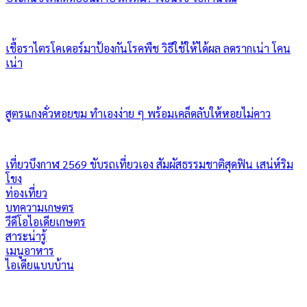
เชื้อราไตรโคเดอร์มาป้องกันโรคพืช วิธีใช้ให้ได้ผล ลดรากเน่า โคน
เน่า
สูตรแกงคั่วหอยขม ทำเองง่าย ๆ พร้อมเคล็ดลับให้หอยไม่คาว
เที่ยวบึงกาฬ 2569 ขับรถเที่ยวเอง สัมผัสธรรมชาติสุดฟิน เสน่ห์ริม
โขง
ท่องเที่ยว
บทความเกษตร
วีดีโอไอเดียเกษตร
สาระน่ารู้
เมนูอาหาร
ไอเดียแบบบ้าน