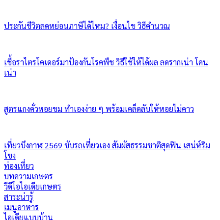
ประกันชีวิตลดหย่อนภาษีได้ไหม? เงื่อนไข วิธีคำนวณ
เชื้อราไตรโคเดอร์มาป้องกันโรคพืช วิธีใช้ให้ได้ผล ลดรากเน่า โคน
เน่า
สูตรแกงคั่วหอยขม ทำเองง่าย ๆ พร้อมเคล็ดลับให้หอยไม่คาว
เที่ยวบึงกาฬ 2569 ขับรถเที่ยวเอง สัมผัสธรรมชาติสุดฟิน เสน่ห์ริม
โขง
ท่องเที่ยว
บทความเกษตร
วีดีโอไอเดียเกษตร
สาระน่ารู้
เมนูอาหาร
ไอเดียแบบบ้าน