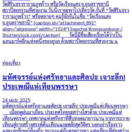
วัดสิรินธรวรารามภูพร้าว หรือวัดเรืองแสง จ.อุบลราชธานี
สถาปัตยกรรมที่สวยงาม วันนี้เราจะพาไปเที่ยววัด กันที่ “วัดสิรินธรว
รารามภูพร้าว” หรือหลายๆ คนรู้จักกันในชื่อ “วัดเรืองแสง
จ.อุบลราชธานี” [caption id="attachment_891"
align="alignnone" width="1024"] Somchai Krongsomboon /
Shutterstock.com[/caption] วัดนี้มีชื่อเสียงเรียกได้ว่าเป็น
แลนมาร์คอีกแห่งหนึ่งของอุบล ด้วยสถาปัตยกรรมที่สวยงาม แ
ท่องเที่ยว
มหัศจรรย์แห่งศรัทธาและศิลปะ เจาะลึก!
ประเพณีแห่เทียนพรรษา
24 เม.ย. 2025
มหัศจรรย์แห่งศรัทธาและศิลปะ เจาะลึก! ประเพณีแห่เทียนพรรษา
เมื่อฤดูฝนมาเยือน ประเทศไทยจะสว่างไสวด้วย ประเพณีแห่
เทียนพรรษา เทศกาลแห่งศรัทธาที่สืบทอดมายาวนาน จากการถวาย
เทียนสู่การสร้างสรรค์ต้นเทียนแกะสลักสุดวิจิตร บอกเล่าเรื่องราว
และเอกลักษณ์ท้องถิ่น ขบวนแห่อันตระการตา แสงเทียนที่ส่องสว่าง