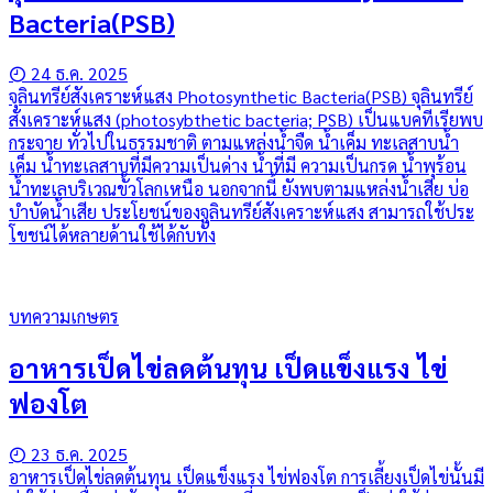
Bacteria(PSB)
24 ธ.ค. 2025
จุลินทรีย์สังเคราะห์แสง Photosynthetic Bacteria(PSB) จุลินทรีย์
สังเคราะห์แสง (photosybthetic bacteria; PSB) เป็นแบคทีเรียพบ
กระจาย ทั่วไปในธรรมชาติ ตามแหล่งน้ำจืด น้ำเค็ม ทะเลสาบน้ำ
เค็ม น้ำทะเลสาบที่มีความเป็นด่าง น้ำที่มี ความเป็นกรด น้ำพุร้อน
น้ำทะเลบริเวณขั้วโลกเหนือ นอกจากนี้ ยังพบตามแหล่งน้ำเสีย บ่อ
บำบัดน้ำเสีย ประโยชน์ของจุลินทรีย์สังเคราะห์แสง สามารถใช้ประ
โขชน์ได้หลายด้านใช้ได้กับทั้ง
บทความเกษตร
อาหารเป็ดไข่ลดต้นทุน เป็ดแข็งแรง ไข่
ฟองโต
23 ธ.ค. 2025
อาหารเป็ดไข่ลดต้นทุน เป็ดแข็งแรง ไข่ฟองโต การเลี้ยงเป็ดไข่นั้นมี