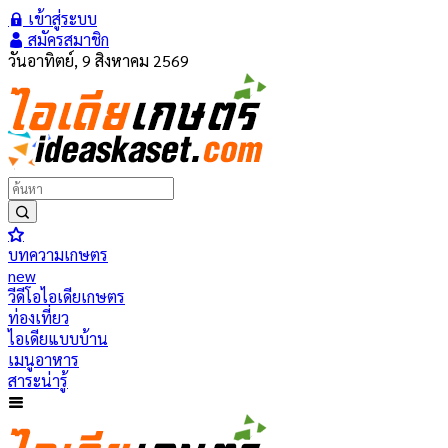
เข้าสู่ระบบ
สมัครสมาชิก
วันอาทิตย์, 9 สิงหาคม 2569
บทความเกษตร
new
วีดีโอไอเดียเกษตร
ท่องเที่ยว
ไอเดียแบบบ้าน
เมนูอาหาร
สาระน่ารู้