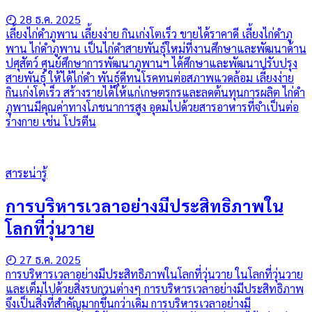
28 ธ.ค. 2025
เลี้ยงไก่ดำภูพาน เลี้ยงง่าย กินเก่งโตเร็ว ขายได้ราคาดี เลี้ยงไก่ดำภู
พาน ไก่ดำภูพาน เป็นไก่ดำสายพันธุ์ใหม่ที่งานศึกษาและพัฒนาด้าน
ปศุสัตว์ ศูนย์ศึกษาการพัฒนาภูพานฯ ได้ศึกษาและพัฒนาปรับปรุง
สายพันธุ์ ให้ได้ไก่ดำ พันธุ์ดีทนโรคทนต่อสภาพแวดล้อม เลี้ยงง่าย
กินเก่งโตเร็ว สร้างรายได้ให้แก่เกษตรกรและลดต้นทุนการผลิต ไก่ดำ
ภูพานมีคุณค่าทางโภชนาการสูง อุดมไปด้วยสารอาหารที่จำเป็นต่อ
ร่างกาย เช่น โปรตีน
สาระน่ารู้
การบริหารเวลาอย่างมีประสิทธิภาพใน
โลกที่วุ่นวาย
27 ธ.ค. 2025
การบริหารเวลาอย่างมีประสิทธิภาพในโลกที่วุ่นวาย ในโลกที่วุ่นวาย
และเต็มไปด้วยสิ่งรบกวนต่างๆ การบริหารเวลาอย่างมีประสิทธิภาพ
จึงเป็นสิ่งที่สำคัญมากขึ้นกว่าเดิม การบริหารเวลาอย่างมี